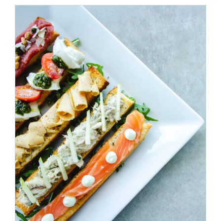
ADD TO CART
/
DÉTAILS