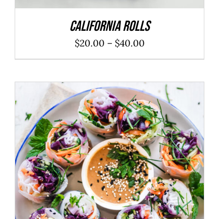
California Rolls
$
20.00
–
$
40.00
ADD TO CART
/
DÉTAILS