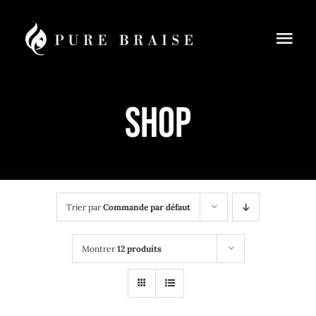
Passer
au
Togg
contenu
Navi
Menus
Shop
Réservation
À Emporter
Cours de cuisine
Trier par
Commande par défaut
Blog
Montrer
12 produits
Contact