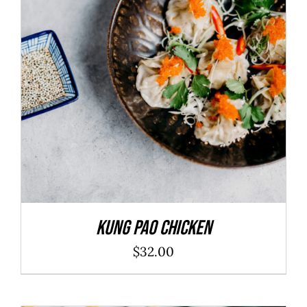
ADD TO CART
/
DÉTAILS
Kung Pao Chicken
$
32.00