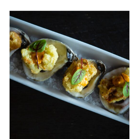
ADD TO CART
/
DÉTAILS