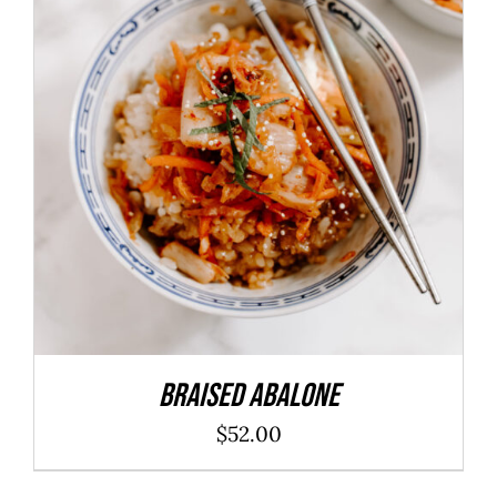
ADD TO CART
/
DÉTAILS
Braised Abalone
$
52.00