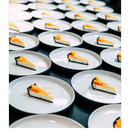
ADD TO CART
/
DÉTAILS