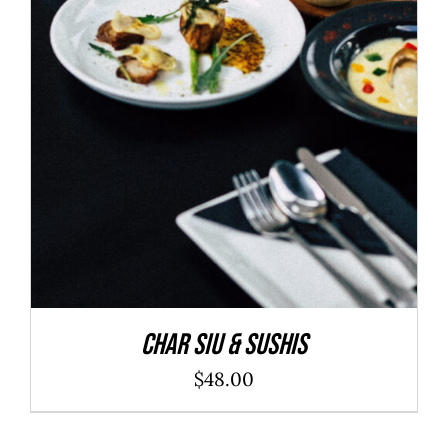
ADD TO CART
/
DÉTAILS
Char Siu & Sushis
$
48.00