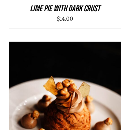
Lime Pie With Dark Crust
$
14.00
ADD TO CART
/
DÉTAILS