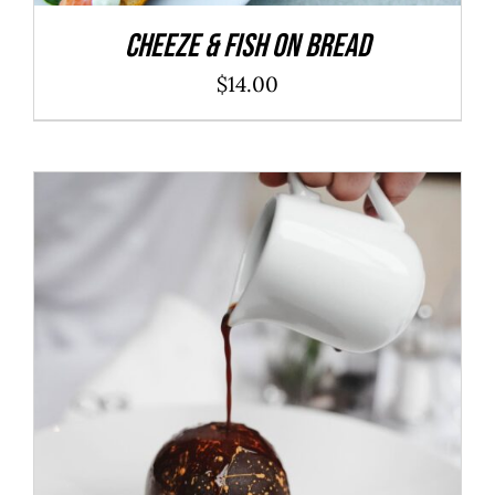
Cheeze & Fish On Bread
$
14.00
ADD TO CART
/
DÉTAILS