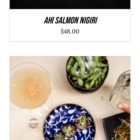
Ahi Salmon Nigiri
$
48.00
ADD TO CART
/
DÉTAILS