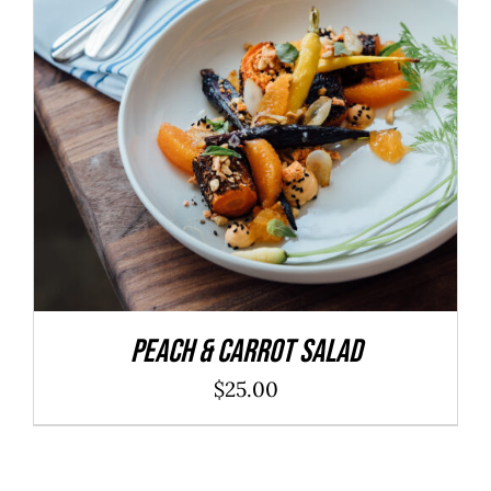
ADD TO CART
/
DÉTAILS
Peach & Carrot Salad
$
25.00