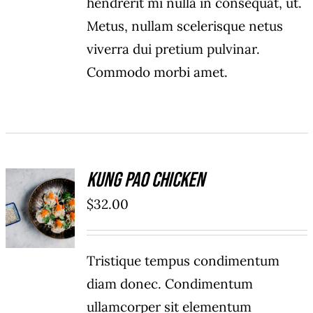
hendrerit mi nulla in consequat, ut.
Metus, nullam scelerisque netus
viverra dui pretium pulvinar.
Commodo morbi amet.
Kung Pao Chicken
ADD TO
$
32.00
CART
/
DÉTAILS
Tristique tempus condimentum
diam donec. Condimentum
ullamcorper sit elementum