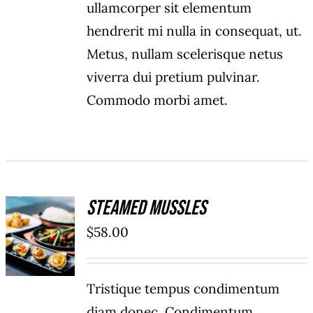
ullamcorper sit elementum
hendrerit mi nulla in consequat, ut.
Metus, nullam scelerisque netus
viverra dui pretium pulvinar.
Commodo morbi amet.
Steamed Mussles
ADD TO
$
58.00
CART
/
DÉTAILS
Tristique tempus condimentum
diam donec. Condimentum