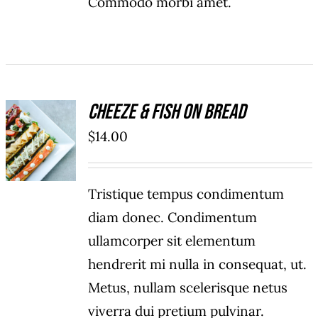
Commodo morbi amet.
Cheeze & Fish On Bread
ADD TO
$
14.00
CART
/
DÉTAILS
Tristique tempus condimentum
diam donec. Condimentum
ullamcorper sit elementum
hendrerit mi nulla in consequat, ut.
Metus, nullam scelerisque netus
viverra dui pretium pulvinar.