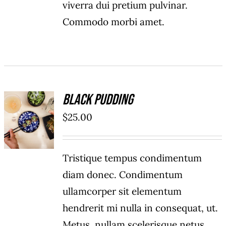
viverra dui pretium pulvinar.
Commodo morbi amet.
Black Pudding
ADD TO
$
25.00
CART
/
DÉTAILS
Tristique tempus condimentum
diam donec. Condimentum
ullamcorper sit elementum
hendrerit mi nulla in consequat, ut.
Metus, nullam scelerisque netus