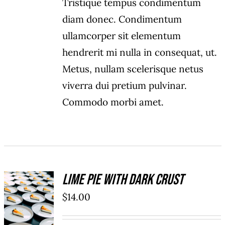
Tristique tempus condimentum
diam donec. Condimentum
ullamcorper sit elementum
hendrerit mi nulla in consequat, ut.
Metus, nullam scelerisque netus
viverra dui pretium pulvinar.
Commodo morbi amet.
Lime Pie With Dark Crust
ADD TO
$
14.00
CART
/
DÉTAILS