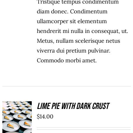
Tristique tempus condimentum
diam donec. Condimentum
ullamcorper sit elementum
hendrerit mi nulla in consequat, ut.
Metus, nullam scelerisque netus
viverra dui pretium pulvinar.
Commodo morbi amet.
Lime Pie With Dark Crust
ADD TO
$
14.00
CART
/
DÉTAILS