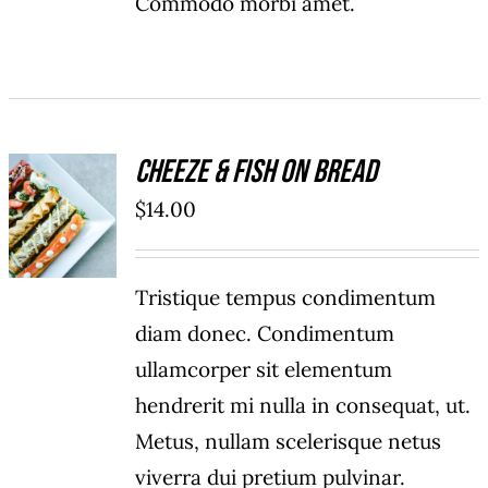
Commodo morbi amet.
Cheeze & Fish On Bread
ADD TO
$
14.00
CART
/
DÉTAILS
Tristique tempus condimentum
diam donec. Condimentum
ullamcorper sit elementum
hendrerit mi nulla in consequat, ut.
Metus, nullam scelerisque netus
viverra dui pretium pulvinar.