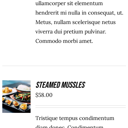
ullamcorper sit elementum
hendrerit mi nulla in consequat, ut.
Metus, nullam scelerisque netus
viverra dui pretium pulvinar.
Commodo morbi amet.
Steamed Mussles
ADD TO
$
58.00
CART
/
DÉTAILS
Tristique tempus condimentum
diam donec. Condimentum