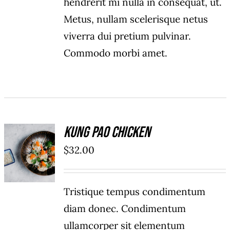
hendrerit mi nulla in consequat, ut.
Metus, nullam scelerisque netus
viverra dui pretium pulvinar.
Commodo morbi amet.
Kung Pao Chicken
ADD TO
$
32.00
CART
/
DÉTAILS
Tristique tempus condimentum
diam donec. Condimentum
ullamcorper sit elementum