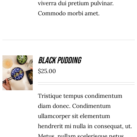
viverra dui pretium pulvinar.
Commodo morbi amet.
Black Pudding
ADD TO
$
25.00
CART
/
DÉTAILS
Tristique tempus condimentum
diam donec. Condimentum
ullamcorper sit elementum
hendrerit mi nulla in consequat, ut.
Metus, nullam scelerisque netus