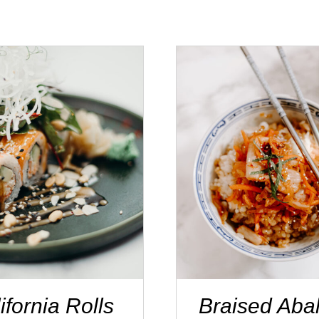
T OPTIONS
/
DÉTAILS
ADD TO CART
/
DÉT
ifornia Rolls
Braised Aba