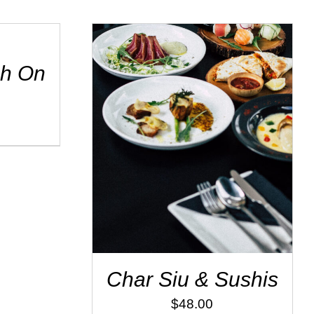
sh On
ADD TO CART
/
DÉTAILS
Char Siu & Sushis
$
48.00