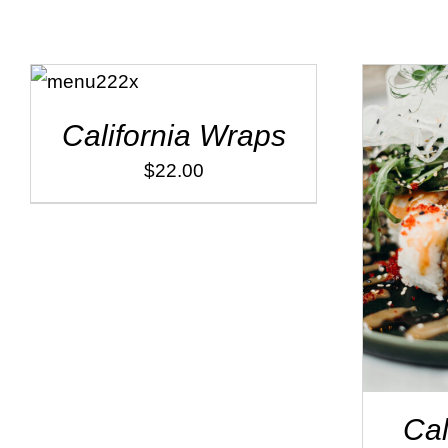
ADD TO
CART
/
DÉTAILS
California Wraps
$
22.00
SELEC
Cal