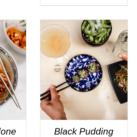
AILS
ADD TO CART
/
DÉTAILS
lone
Black Pudding