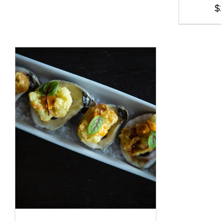
$
ADD TO CART
/
DÉTAILS