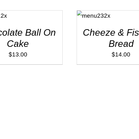
ADD TO
CART
/
DÉTAILS
olate Ball On
Cheeze & Fi
Cake
Bread
$
13.00
$
14.00