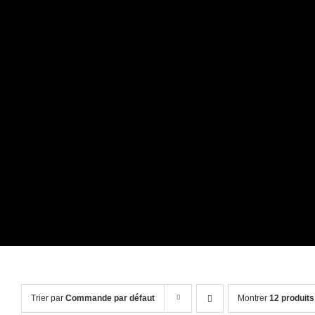
Passer
au
contenu
Trier par
Commande par défaut
Montrer
12 produits