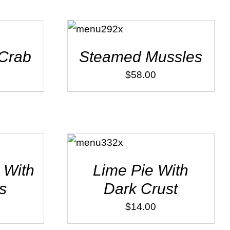
ADD TO
CART
/
DÉTAILS
 Crab
Steamed Mussles
$
58.00
ADD TO
CART
/
DÉTAILS
 With
Lime Pie With
s
Dark Crust
$
14.00