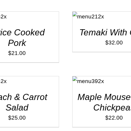
ADD TO
CART
/
DÉTAILS
ice Cooked
Temaki With
Pork
$
32.00
$
21.00
ADD TO
CART
/
DÉTAILS
ch & Carrot
Maple Mouse
Salad
Chickpea
$
25.00
$
22.00