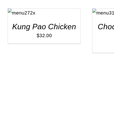
ADD TO
ADD TO
CART
/
CART
/
DÉTAILS
DÉTAILS
Kung Pao Chicken
Choc
$
32.00