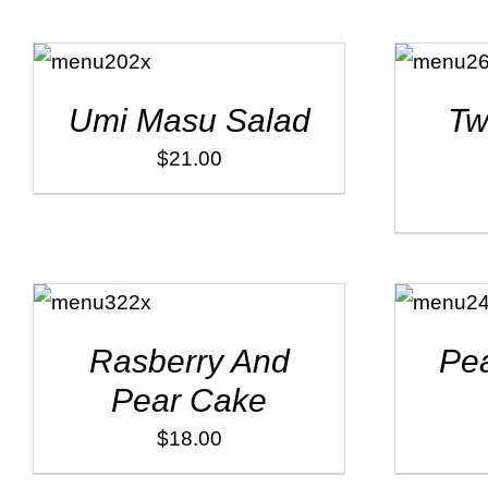
ADD TO
ADD TO
CART
/
CART
/
DÉTAILS
DÉTAILS
Umi Masu Salad
Tw
$
21.00
ADD TO
ADD TO
CART
/
CART
/
DÉTAILS
DÉTAILS
Rasberry And
Pea
Pear Cake
$
18.00