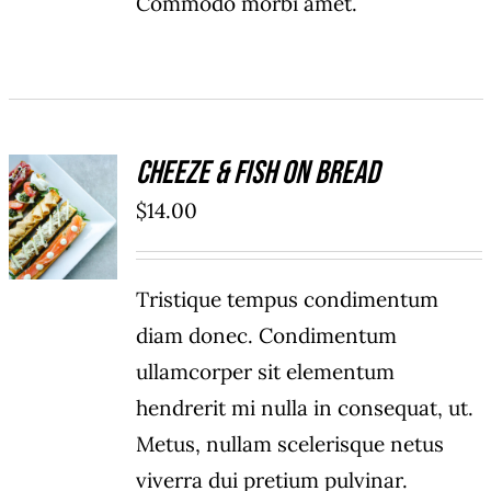
Commodo morbi amet.
Cheeze & Fish On Bread
ADD TO
$
14.00
CART
/
DÉTAILS
Tristique tempus condimentum
diam donec. Condimentum
ullamcorper sit elementum
hendrerit mi nulla in consequat, ut.
Metus, nullam scelerisque netus
viverra dui pretium pulvinar.