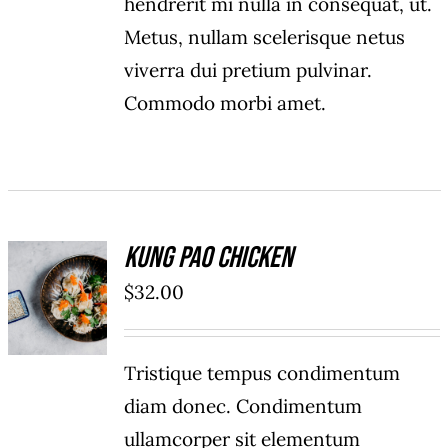
hendrerit mi nulla in consequat, ut.
Metus, nullam scelerisque netus
viverra dui pretium pulvinar.
Commodo morbi amet.
Kung Pao Chicken
ADD TO
$
32.00
CART
/
DÉTAILS
Tristique tempus condimentum
diam donec. Condimentum
ullamcorper sit elementum