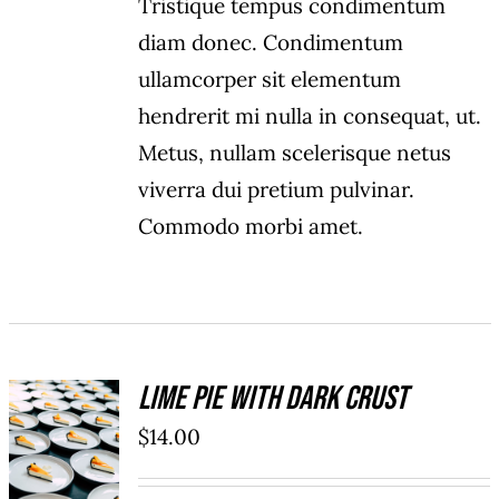
Tristique tempus condimentum
diam donec. Condimentum
ullamcorper sit elementum
hendrerit mi nulla in consequat, ut.
Metus, nullam scelerisque netus
viverra dui pretium pulvinar.
Commodo morbi amet.
Lime Pie With Dark Crust
ADD TO
$
14.00
CART
/
DÉTAILS