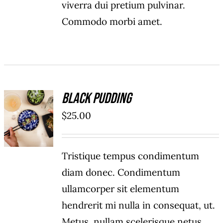
viverra dui pretium pulvinar.
Commodo morbi amet.
Black Pudding
ADD TO
$
25.00
CART
/
DÉTAILS
Tristique tempus condimentum
diam donec. Condimentum
ullamcorper sit elementum
hendrerit mi nulla in consequat, ut.
Metus, nullam scelerisque netus