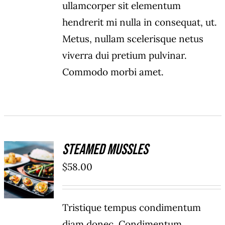
ullamcorper sit elementum
hendrerit mi nulla in consequat, ut.
Metus, nullam scelerisque netus
viverra dui pretium pulvinar.
Commodo morbi amet.
Steamed Mussles
ADD TO
$
58.00
CART
/
DÉTAILS
Tristique tempus condimentum
diam donec. Condimentum