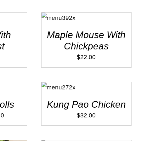
ADD TO
CART
/
DÉTAILS
ith
Maple Mouse With
t
Chickpeas
$
22.00
ADD TO
CART
/
DÉTAILS
olls
Kung Pao Chicken
00
$
32.00
ADD TO