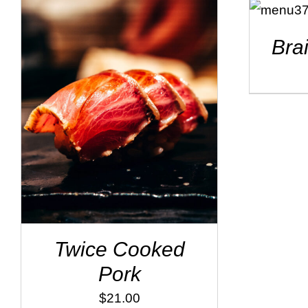
CART
/
DÉTAILS
Bra
ADD TO CART
/
DÉTAILS
Twice Cooked
Pork
$
21.00