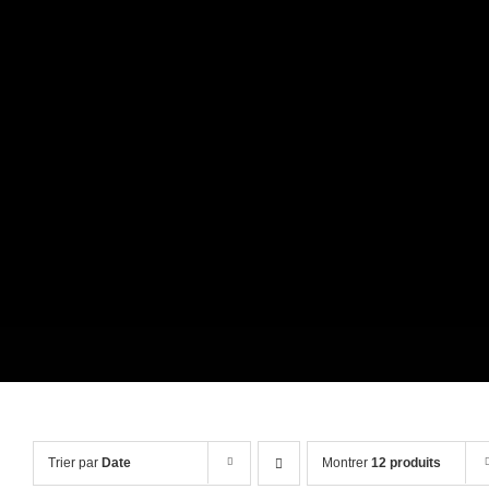
Passer
au
contenu
Trier par
Date
Montrer
12 produits