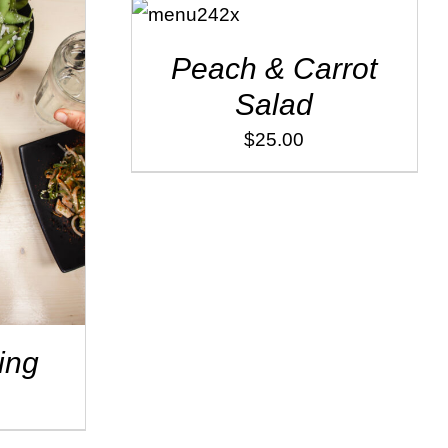
CART
/
DÉTAILS
Peach & Carrot
Salad
$
25.00
AILS
ing