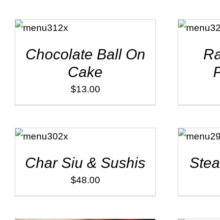
ADD TO
ADD TO
CART
/
CART
/
DÉTAILS
DÉTAILS
Chocolate Ball On
Ra
Cake
$
13.00
ADD TO
ADD TO
CART
/
CART
/
DÉTAILS
DÉTAILS
Char Siu & Sushis
Ste
$
48.00
ADD TO