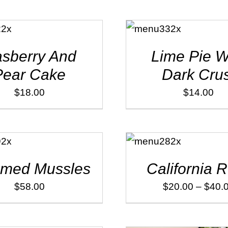
ADD TO
CART
/
DÉTAILS
sberry And
Lime Pie W
Pear Cake
Dark Crus
$
18.00
$
14.00
SELECT
OPTIONS
/
DÉTAILS
amed Mussles
California R
$
58.00
$
20.00
–
$
40.