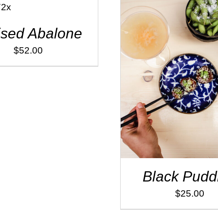
ised Abalone
$
52.00
ADD TO CART
/
DÉT
Black Pudd
$
25.00