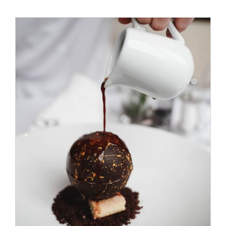
ADD TO CART
/
DÉTAILS