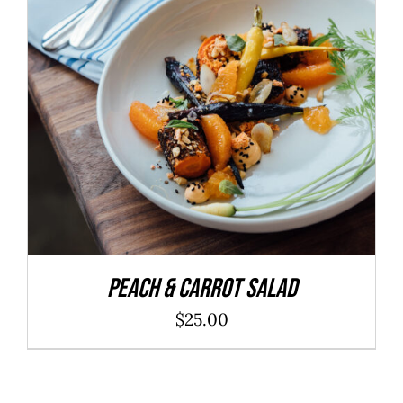
ADD TO CART
/
DÉTAILS
Peach & Carrot Salad
$
25.00