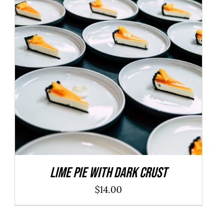
ADD TO CART
/
DÉTAILS
Lime Pie With Dark Crust
$
14.00