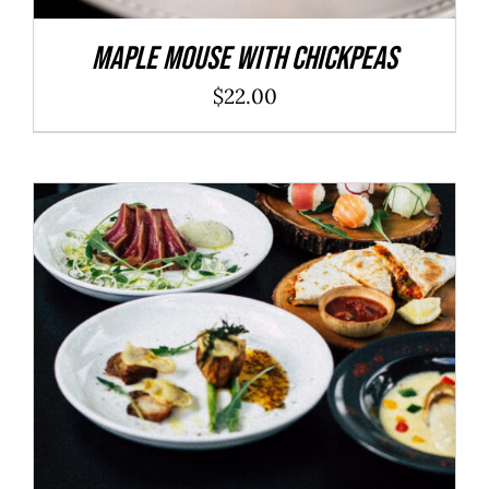
Maple Mouse With Chickpeas
$
22.00
ADD TO CART
/
DÉTAILS