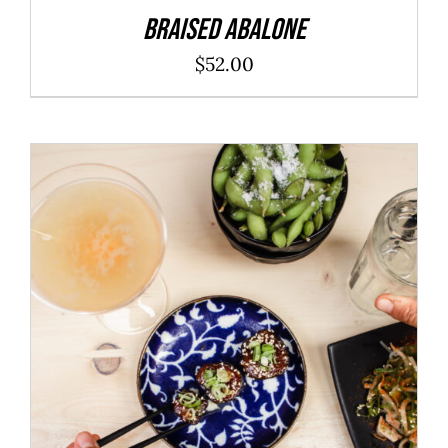
Braised Abalone
$
52.00
ADD TO CART
/
DÉTAILS