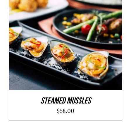
ADD TO CART
/
DÉTAILS
Steamed Mussles
$
58.00