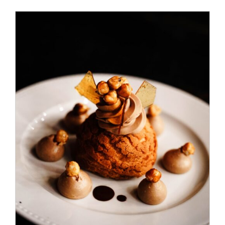
ADD TO CART
/
DÉTAILS