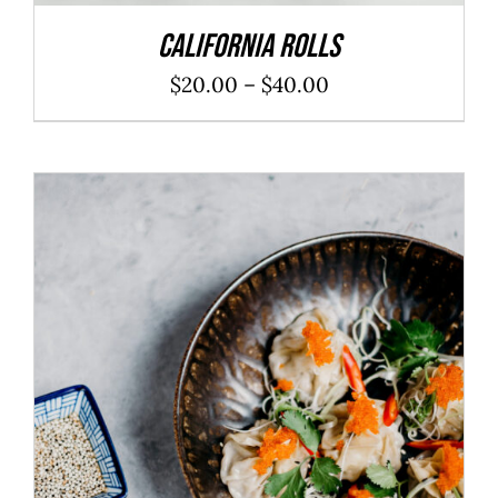
California Rolls
$
20.00
–
$
40.00
ADD TO CART
/
DÉTAILS