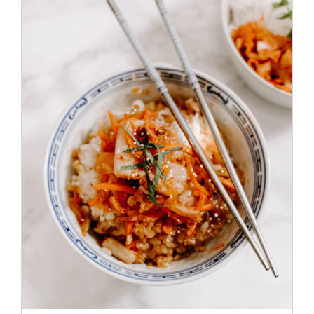
ADD TO CART
/
DÉTAILS