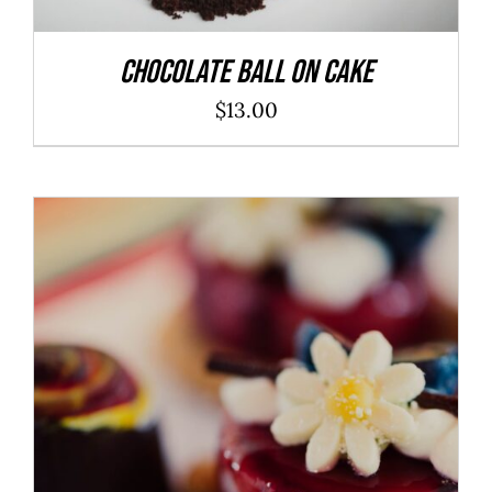
Chocolate Ball On Cake
$
13.00
ADD TO CART
/
DÉTAILS