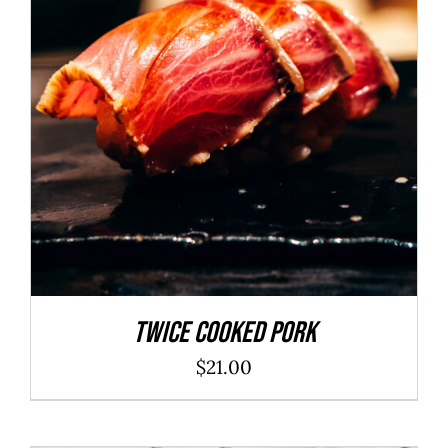
ADD TO CART
/
DÉTAILS
Twice Cooked Pork
$
21.00