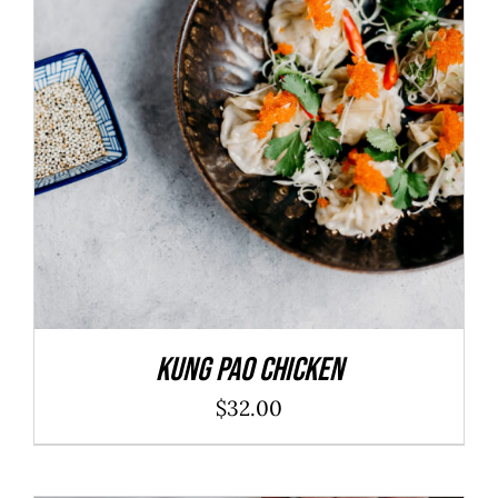
ADD TO CART
/
DÉTAILS
Kung Pao Chicken
$
32.00