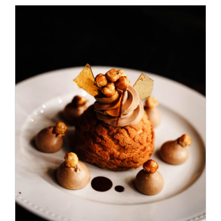
ADD TO CART
/
DÉTAILS