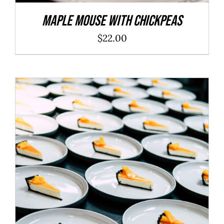
Maple Mouse With Chickpeas
$
22.00
ADD TO CART
/
DÉTAILS