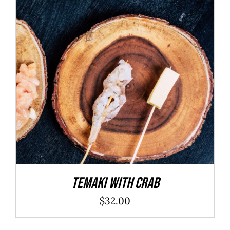
ADD TO CART
/
DÉTAILS
Temaki With Crab
$
32.00