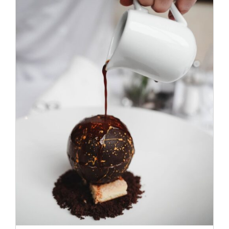
ADD TO CART
/
DÉTAILS