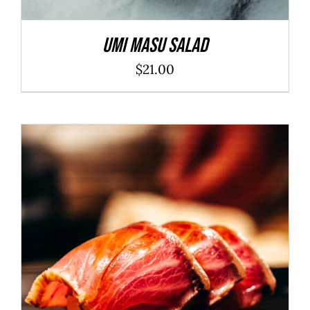
Umi Masu Salad
$
21.00
ADD TO CART
/
DÉTAILS