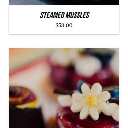
Steamed Mussles
$
58.00
ADD TO CART
/
DÉTAILS