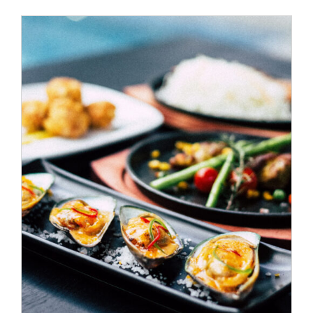
ADD TO CART
/
DÉTAILS