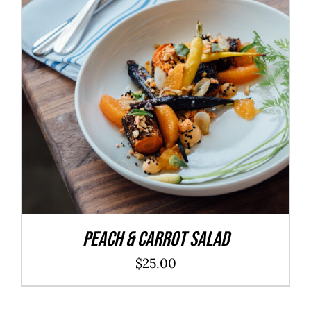
ADD TO CART
/
DÉTAILS
Peach & Carrot Salad
$
25.00