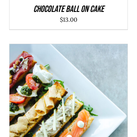
Chocolate Ball On Cake
$
13.00
ADD TO CART
/
DÉTAILS