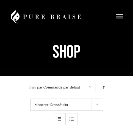
Passer
au
Togg
contenu
Navi
Menus
Shop
Réservation
À Emporter
Cours de cuisine
Trier par
Commande par défaut
Blog
Montrer
12 produits
Contact