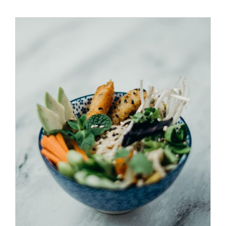
ADD TO CART
/
DÉTAILS