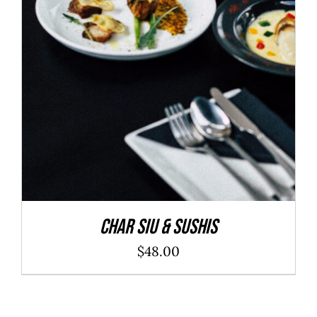
ADD TO CART
/
DÉTAILS
Char Siu & Sushis
$
48.00