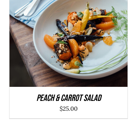
ADD TO CART
/
DÉTAILS
Peach & Carrot Salad
$
25.00