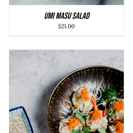
Umi Masu Salad
$
21.00
ADD TO CART
/
DÉTAILS