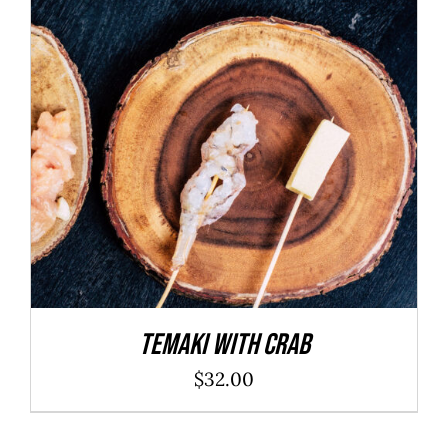
ADD TO CART
/
DÉTAILS
Temaki With Crab
$
32.00