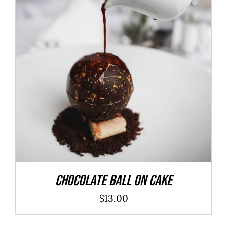
ADD TO CART
/
DÉTAILS
Chocolate Ball On Cake
$
13.00