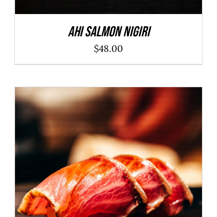
Ahi Salmon Nigiri
$
48.00
ADD TO CART
/
DÉTAILS