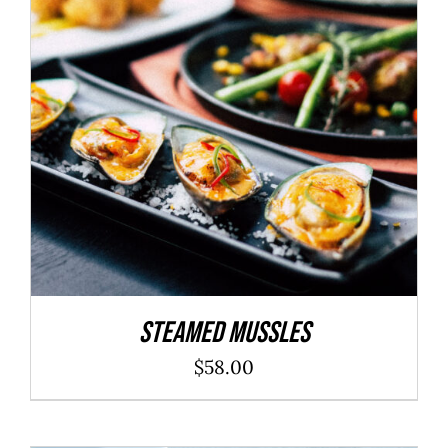
ADD TO CART
/
DÉTAILS
Steamed Mussles
$
58.00