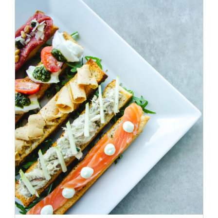
ADD TO CART
/
DÉTAILS