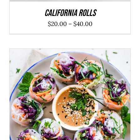
California Rolls
$
20.00
–
$
40.00
ADD TO CART
/
DÉTAILS