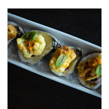
ADD TO CART
/
DÉTAILS