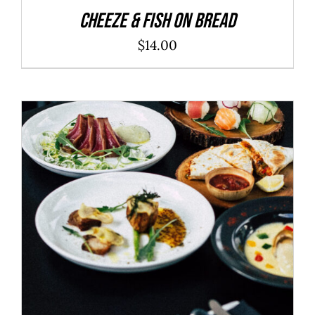
Cheeze & Fish On Bread
$
14.00
ADD TO CART
/
DÉTAILS