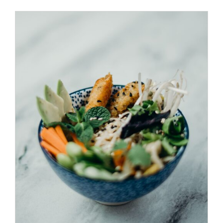
ADD TO CART
/
DÉTAILS