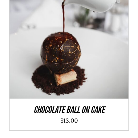
ADD TO CART
/
DÉTAILS
Chocolate Ball On Cake
$
13.00