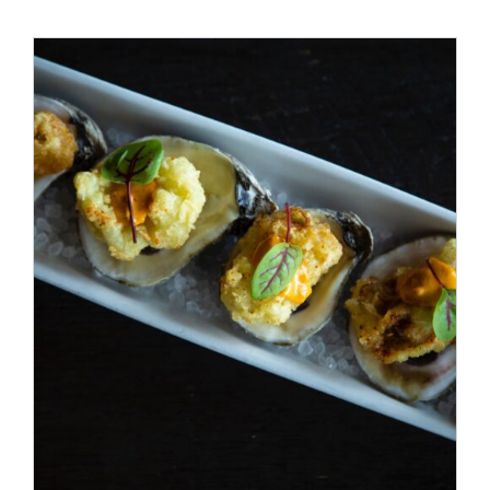
ADD TO CART
/
DÉTAILS