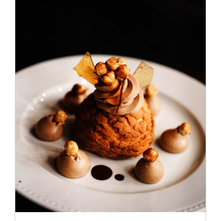
ADD TO CART
/
DÉTAILS