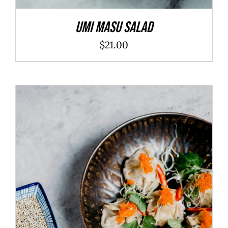
Umi Masu Salad
$
21.00
ADD TO CART
/
DÉTAILS