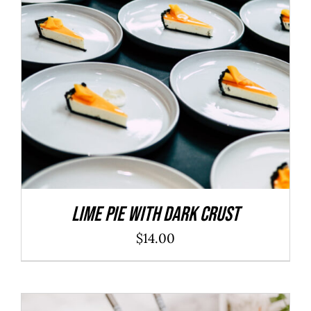
ADD TO CART
/
DÉTAILS
Lime Pie With Dark Crust
$
14.00