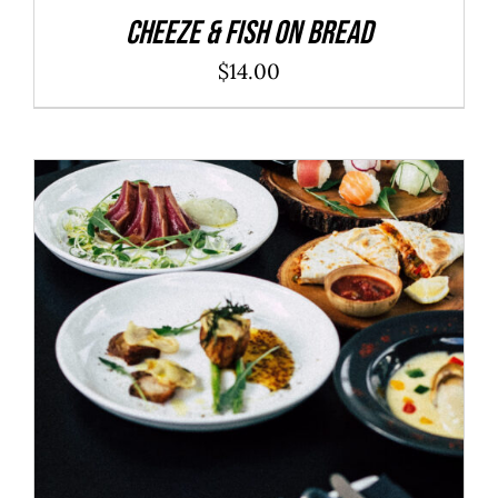
Cheeze & Fish On Bread
$
14.00
ADD TO CART
/
DÉTAILS