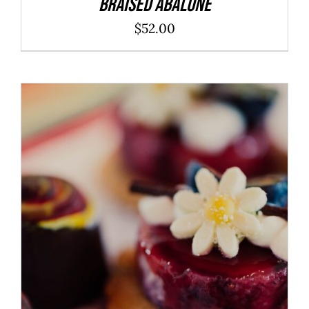
Braised Abalone
$
52.00
ADD TO CART
/
DÉTAILS