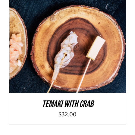
ADD TO CART
/
DÉTAILS
Temaki With Crab
$
32.00