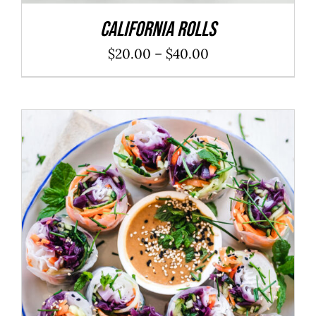
California Rolls
$
20.00
–
$
40.00
ADD TO CART
/
DÉTAILS