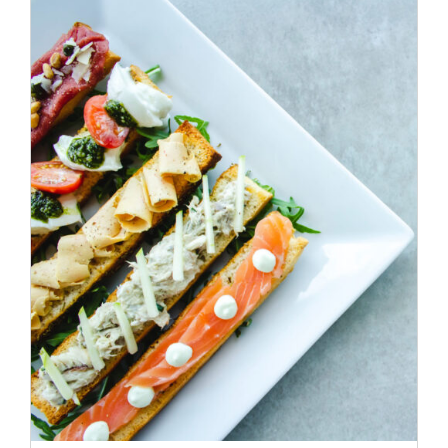
ADD TO CART
/
DÉTAILS