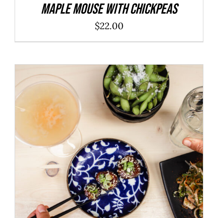
Maple Mouse With Chickpeas
$
22.00
ADD TO CART
/
DÉTAILS