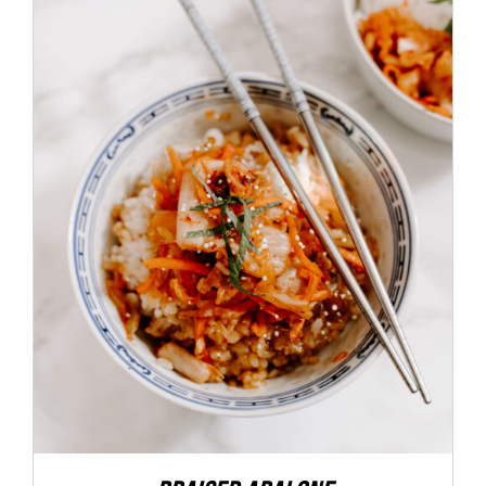
ADD TO CART
/
DÉTAILS