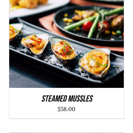
ADD TO CART
/
DÉTAILS
Steamed Mussles
$
58.00