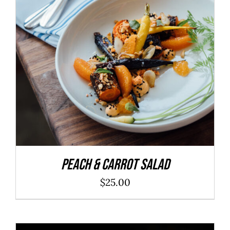
ADD TO CART
/
DÉTAILS
Peach & Carrot Salad
$
25.00