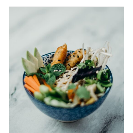
ADD TO CART
/
DÉTAILS