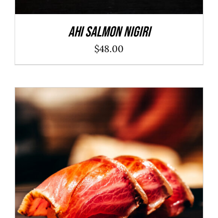
Ahi Salmon Nigiri
$
48.00
ADD TO CART
/
DÉTAILS