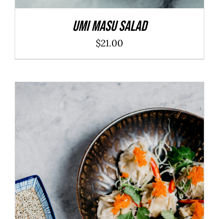
Umi Masu Salad
$
21.00
ADD TO CART
/
DÉTAILS