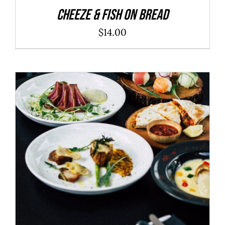
Cheeze & Fish On Bread
$
14.00
ADD TO CART
/
DÉTAILS