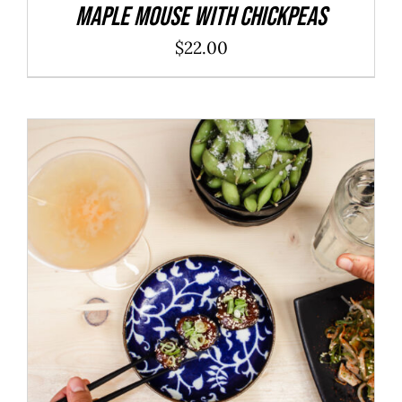
Maple Mouse With Chickpeas
$
22.00
ADD TO CART
/
DÉTAILS