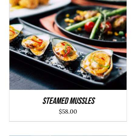
ADD TO CART
/
DÉTAILS
Steamed Mussles
$
58.00