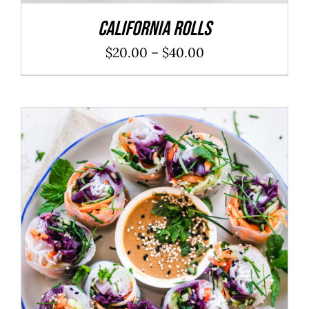
California Rolls
$
20.00
–
$
40.00
ADD TO CART
/
DÉTAILS