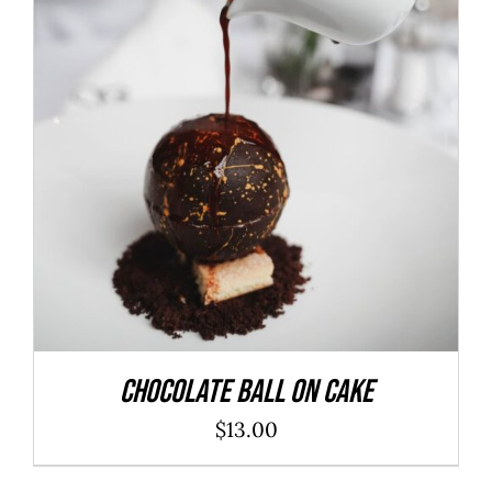
ADD TO CART
/
DÉTAILS
Chocolate Ball On Cake
$
13.00