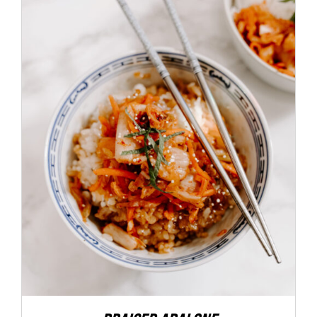
ADD TO CART
/
DÉTAILS