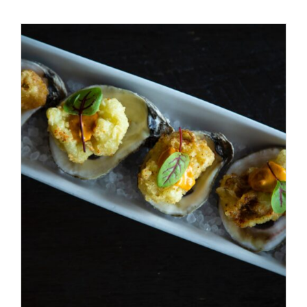
ADD TO CART
/
DÉTAILS