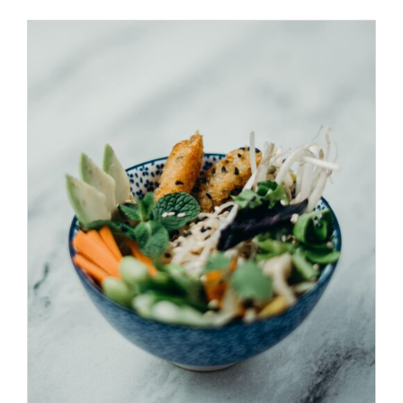
ADD TO CART
/
DÉTAILS