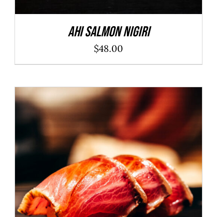
Ahi Salmon Nigiri
$
48.00
ADD TO CART
/
DÉTAILS