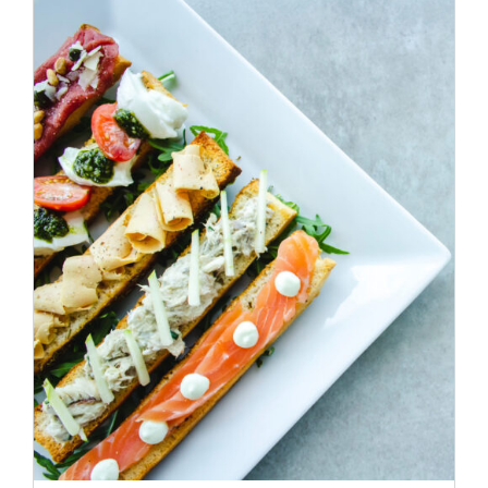
ADD TO CART
/
DÉTAILS