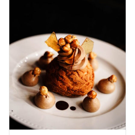
ADD TO CART
/
DÉTAILS