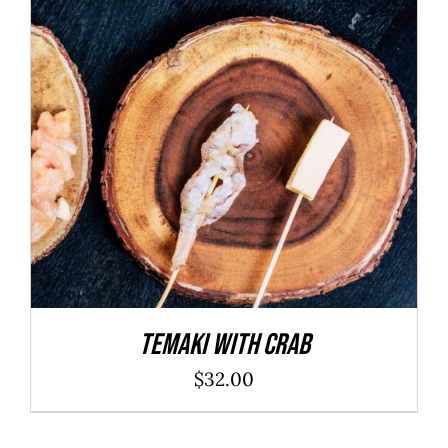
ADD TO CART
/
DÉTAILS
Temaki With Crab
$
32.00