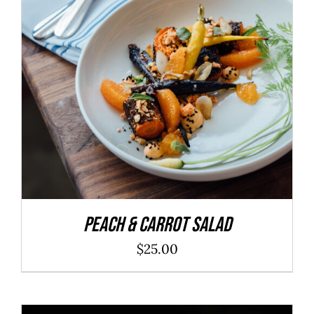
ADD TO CART
/
DÉTAILS
Peach & Carrot Salad
$
25.00