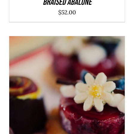
Braised Abalone
$
52.00
ADD TO CART
/
DÉTAILS