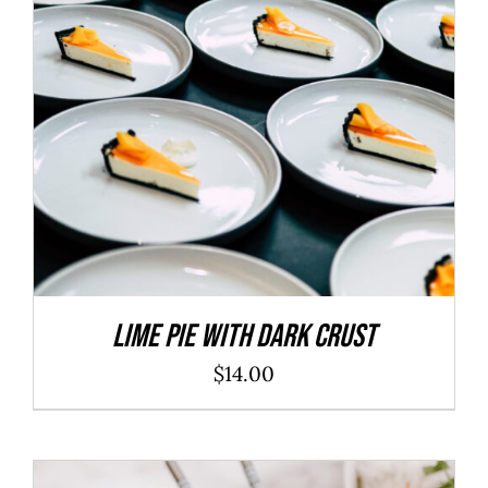
ADD TO CART
/
DÉTAILS
Lime Pie With Dark Crust
$
14.00