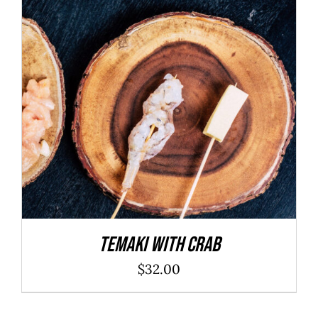
ADD TO CART
/
DÉTAILS
Temaki With Crab
$
32.00