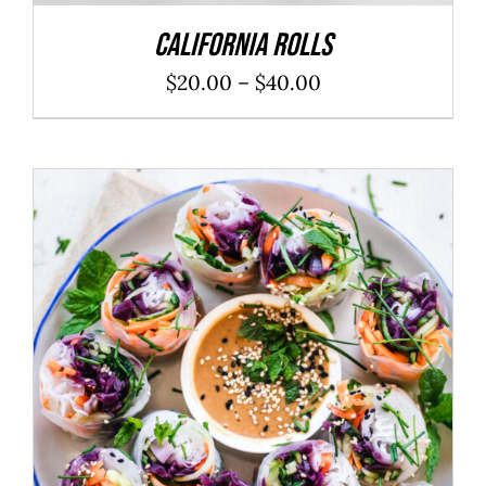
California Rolls
$
20.00
–
$
40.00
ADD TO CART
/
DÉTAILS