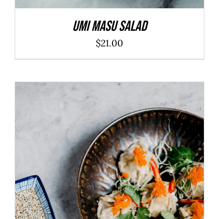
Umi Masu Salad
$
21.00
ADD TO CART
/
DÉTAILS