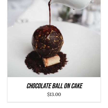
ADD TO CART
/
DÉTAILS
Chocolate Ball On Cake
$
13.00