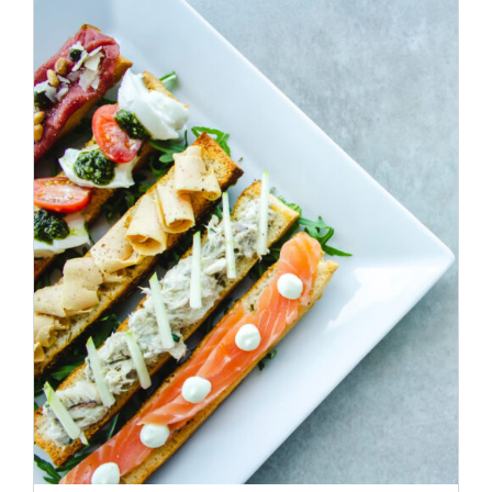
ADD TO CART
/
DÉTAILS