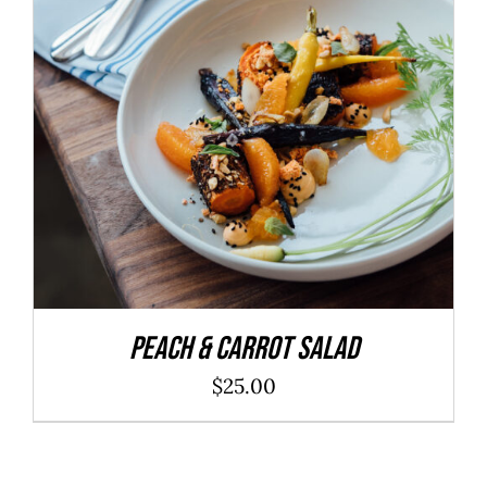
ADD TO CART
/
DÉTAILS
Peach & Carrot Salad
$
25.00