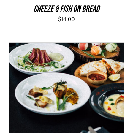
Cheeze & Fish On Bread
$
14.00
ADD TO CART
/
DÉTAILS