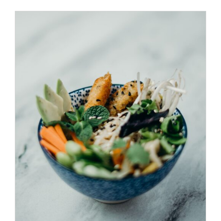
ADD TO CART
/
DÉTAILS