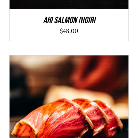
Ahi Salmon Nigiri
$
48.00
ADD TO CART
/
DÉTAILS