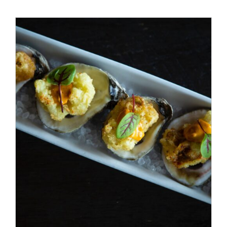
ADD TO CART
/
DÉTAILS