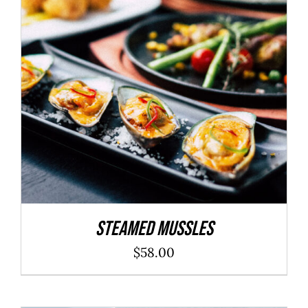
ADD TO CART
/
DÉTAILS
Steamed Mussles
$
58.00