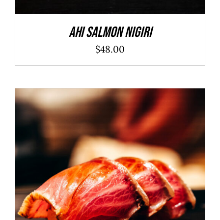
Ahi Salmon Nigiri
$
48.00
ADD TO CART
/
DÉTAILS