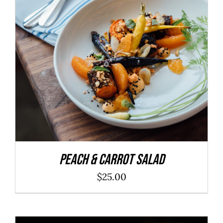
ADD TO CART
/
DÉTAILS
Peach & Carrot Salad
$
25.00