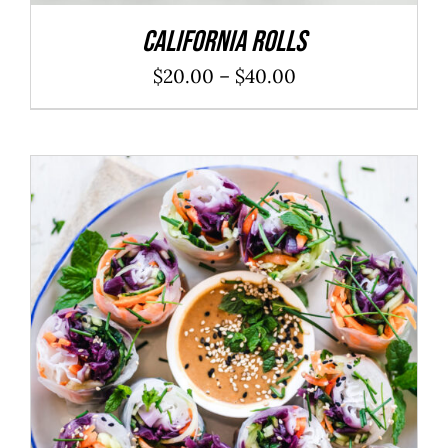
California Rolls
$
20.00
–
$
40.00
ADD TO CART
/
DÉTAILS