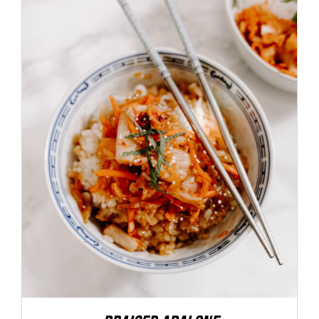
ADD TO CART
/
DÉTAILS