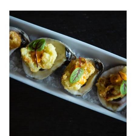
ADD TO CART
/
DÉTAILS