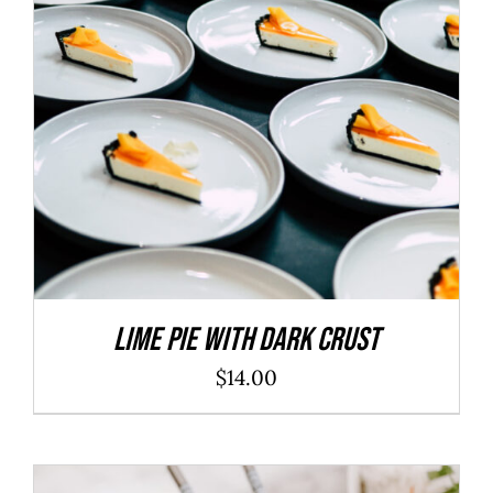
ADD TO CART
/
DÉTAILS
Lime Pie With Dark Crust
$
14.00