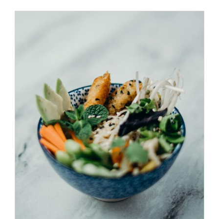
ADD TO CART
/
DÉTAILS