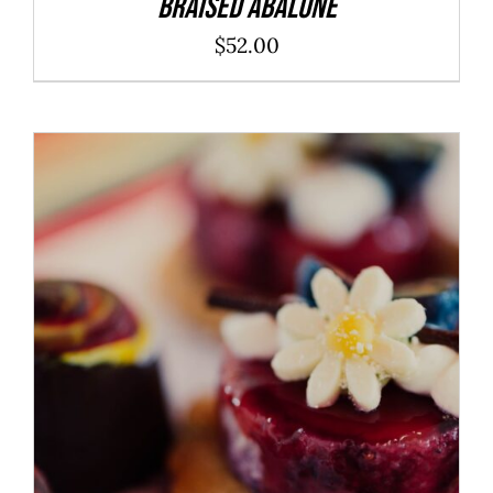
Braised Abalone
$
52.00
ADD TO CART
/
DÉTAILS