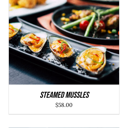
ADD TO CART
/
DÉTAILS
Steamed Mussles
$
58.00