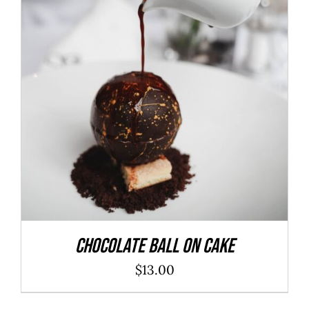
ADD TO CART
/
DÉTAILS
Chocolate Ball On Cake
$
13.00