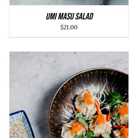
Umi Masu Salad
$
21.00
ADD TO CART
/
DÉTAILS