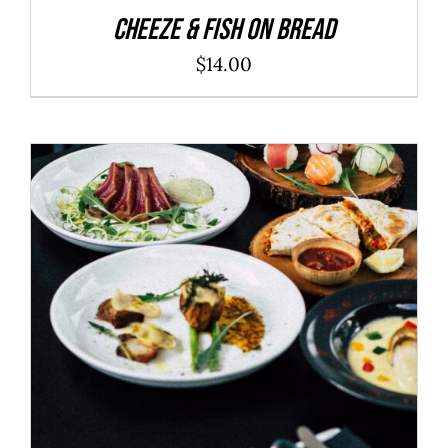
Cheeze & Fish On Bread
$
14.00
ADD TO CART
/
DÉTAILS