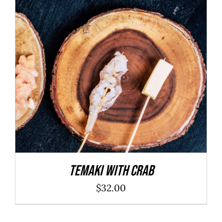
ADD TO CART
/
DÉTAILS
Temaki With Crab
$
32.00