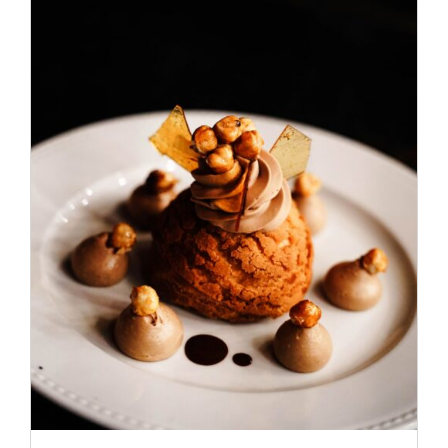
ADD TO CART
/
DÉTAILS