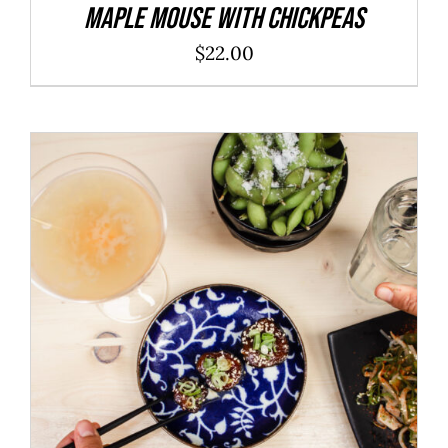
Maple Mouse With Chickpeas
$
22.00
ADD TO CART
/
DÉTAILS