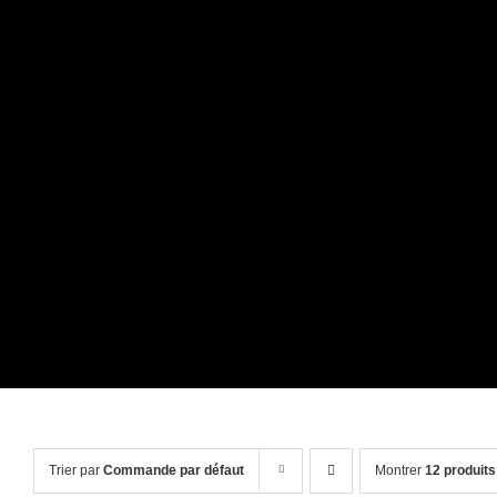
Passer
au
contenu
Trier par
Commande par défaut
Montrer
12 produits