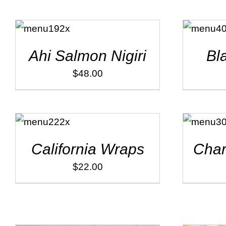
ADD TO
ADD TO
CART
/
CART
/
DÉTAILS
DÉTAILS
Ahi Salmon Nigiri
Bl
$
48.00
ADD TO
ADD TO
CART
/
CART
/
DÉTAILS
DÉTAILS
California Wraps
Char
$
22.00