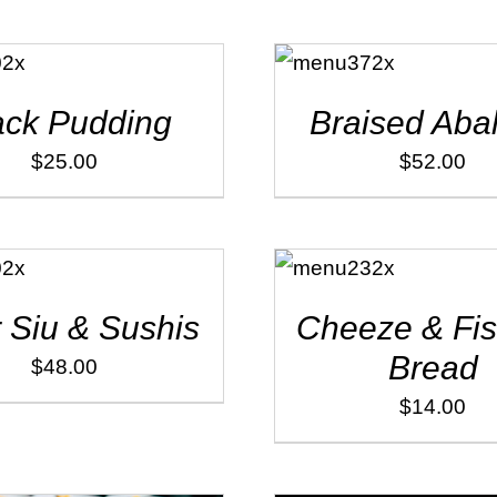
ADD TO
CART
/
DÉTAILS
ack Pudding
Braised Aba
$
25.00
$
52.00
ADD TO
CART
/
DÉTAILS
 Siu & Sushis
Cheeze & Fi
Bread
$
48.00
$
14.00