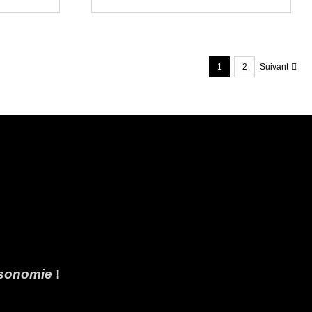
1
2
Suivant
isonomie
!