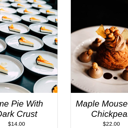
 TO CART
/
DÉTAILS
ADD TO CART
/
DÉT
me Pie With
Maple Mouse
Dark Crust
Chickpea
$
14.00
$
22.00