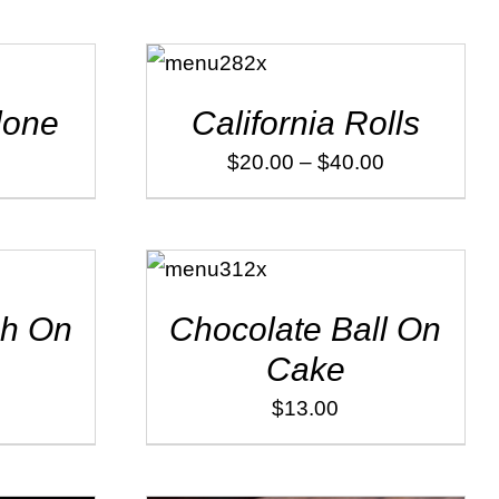
SELECT
OPTIONS
/
DÉTAILS
lone
California Rolls
$
20.00
–
$
40.00
ADD TO
CART
/
DÉTAILS
sh On
Chocolate Ball On
Cake
$
13.00