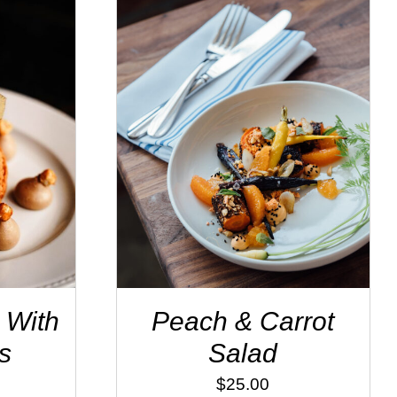
AILS
ADD TO CART
/
DÉTAILS
 With
Peach & Carrot
s
Salad
$
25.00