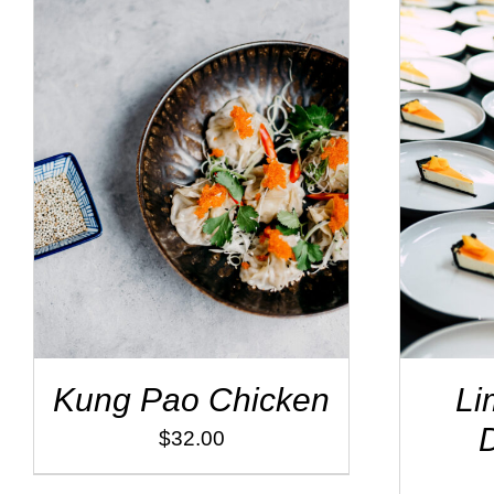
ADD TO CART
/
DÉTAILS
ADD
Kung Pao Chicken
Li
$
32.00