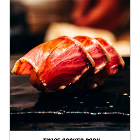
ADD TO CART
/
DÉTAILS