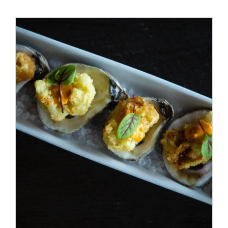
ADD TO CART
/
DÉTAILS