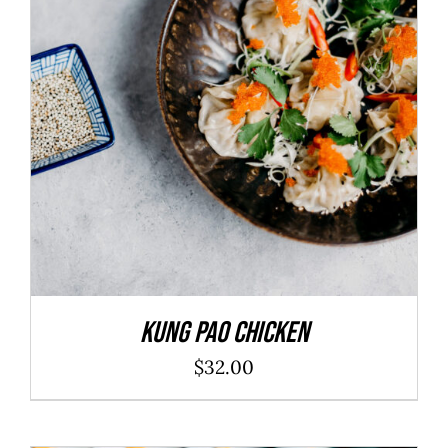
ADD TO CART
/
DÉTAILS
Kung Pao Chicken
$
32.00