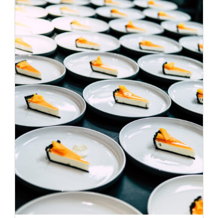
ADD TO CART
/
DÉTAILS