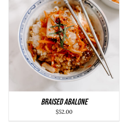
ADD TO CART
/
DÉTAILS
Braised Abalone
$
52.00