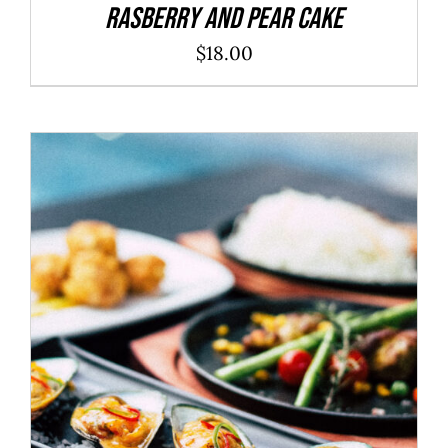
Rasberry And Pear Cake
$
18.00
ADD TO CART
/
DÉTAILS