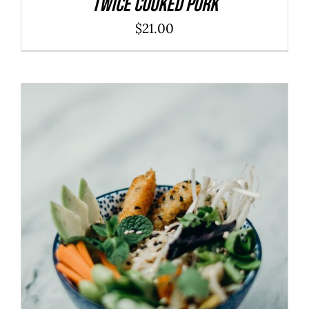
Twice Cooked Pork
$
21.00
ADD TO CART
/
DÉTAILS