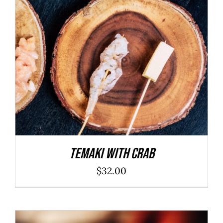
ADD TO CART
/
DÉTAILS
Temaki With Crab
$
32.00