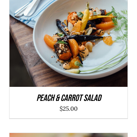
ADD TO CART
/
DÉTAILS
Peach & Carrot Salad
$
25.00