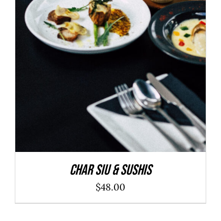
ADD TO CART
/
DÉTAILS
Char Siu & Sushis
$
48.00