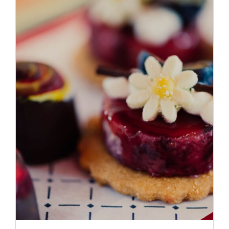
ADD TO CART
/
DÉTAILS