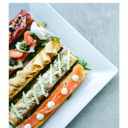
ADD TO CART
/
DÉTAILS