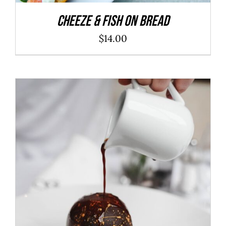
Cheeze & Fish On Bread
$
14.00
ADD TO CART
/
DÉTAILS