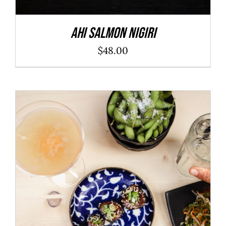
Ahi Salmon Nigiri
$
48.00
ADD TO CART
/
DÉTAILS