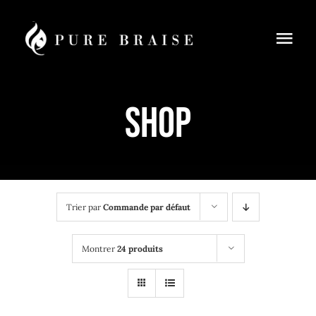
Passer
au
Togg
contenu
Navi
Menus
Shop
Réservation
À Emporter
Cours de cuisine
Trier par
Commande par défaut
Blog
Montrer
24 produits
Contact