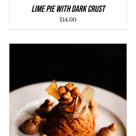
Lime Pie With Dark Crust
$
14.00
ADD TO CART
/
DÉTAILS