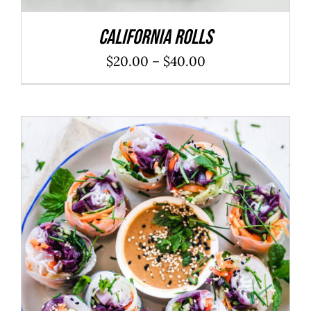
California Rolls
$
20.00
–
$
40.00
ADD TO CART
/
DÉTAILS