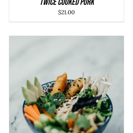
Twice Cooked Pork
$
21.00
ADD TO CART
/
DÉTAILS