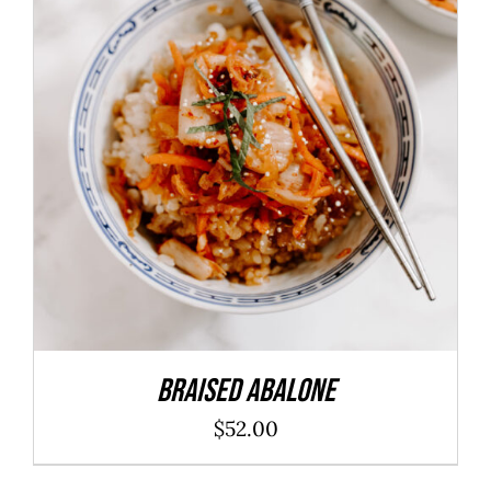
ADD TO CART
/
DÉTAILS
Braised Abalone
$
52.00