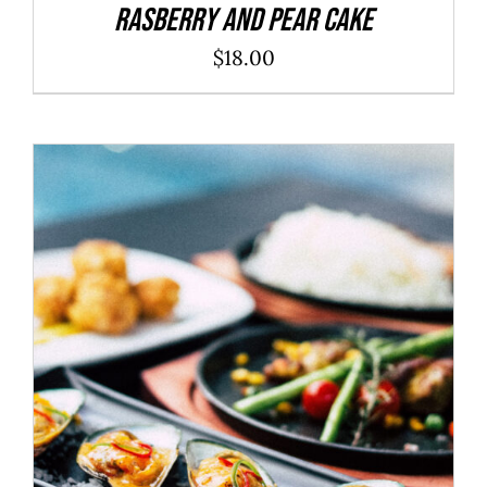
Rasberry And Pear Cake
$
18.00
ADD TO CART
/
DÉTAILS