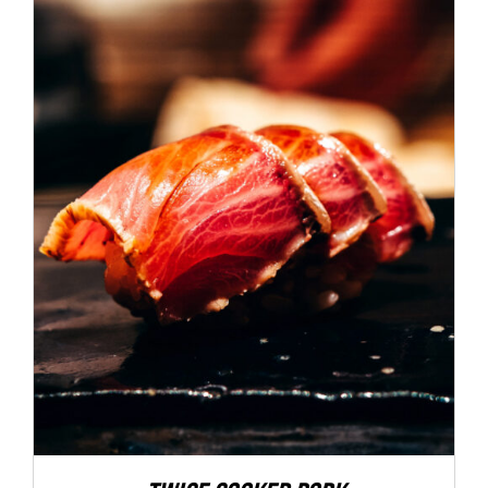
ADD TO CART
/
DÉTAILS