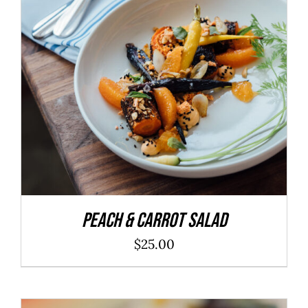
ADD TO CART
/
DÉTAILS
Peach & Carrot Salad
$
25.00