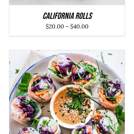
California Rolls
$
20.00
–
$
40.00
ADD TO CART
/
DÉTAILS