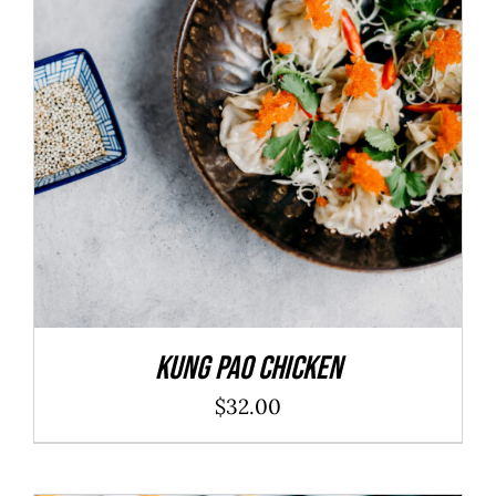
ADD TO CART
/
DÉTAILS
Kung Pao Chicken
$
32.00