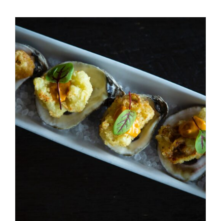
ADD TO CART
/
DÉTAILS