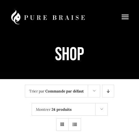
Passer
au
Togg
contenu
Navi
Menus
Shop
Réservation
À Emporter
Cours de cuisine
Trier par
Commande par défaut
Blog
Montrer
24 produits
Contact