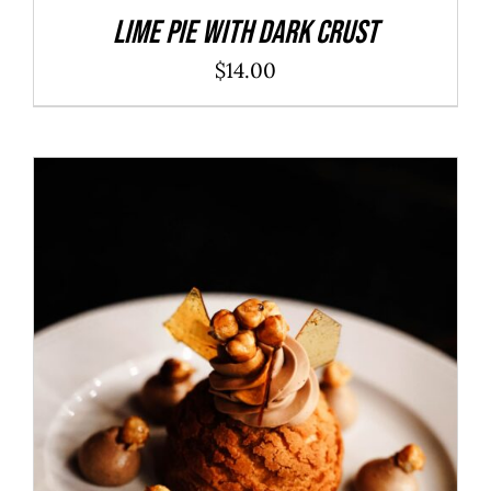
Lime Pie With Dark Crust
$
14.00
ADD TO CART
/
DÉTAILS