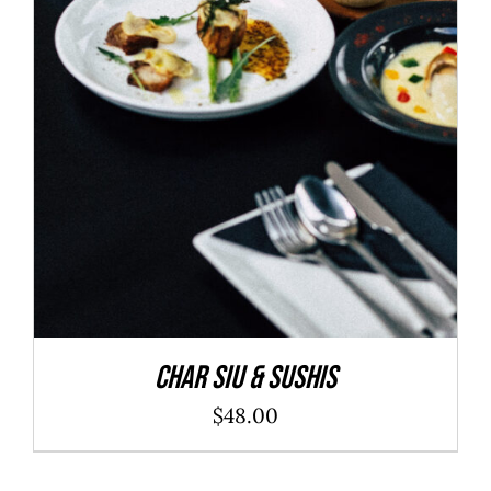
ADD TO CART
/
DÉTAILS
Char Siu & Sushis
$
48.00