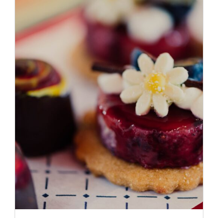
ADD TO CART
/
DÉTAILS