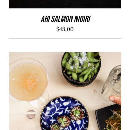
Ahi Salmon Nigiri
$
48.00
ADD TO CART
/
DÉTAILS