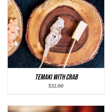
ADD TO CART
/
DÉTAILS
Temaki With Crab
$
32.00