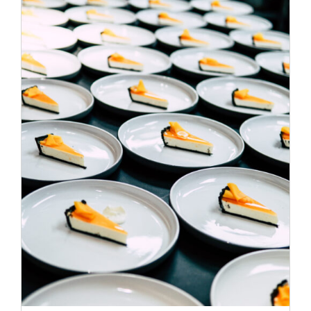
ADD TO CART
/
DÉTAILS