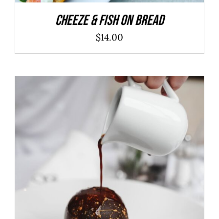
Cheeze & Fish On Bread
$
14.00
ADD TO CART
/
DÉTAILS