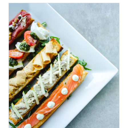
ADD TO CART
/
DÉTAILS