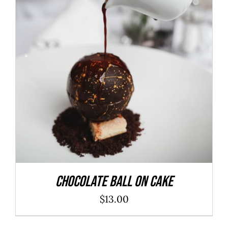
ADD TO CART
/
DÉTAILS
Chocolate Ball On Cake
$
13.00