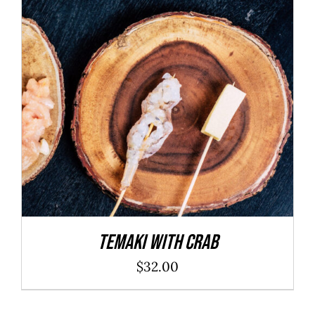
ADD TO CART
/
DÉTAILS
Temaki With Crab
$
32.00