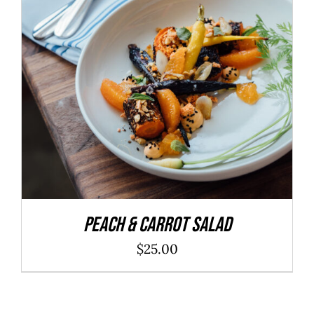
ADD TO CART
/
DÉTAILS
Peach & Carrot Salad
$
25.00