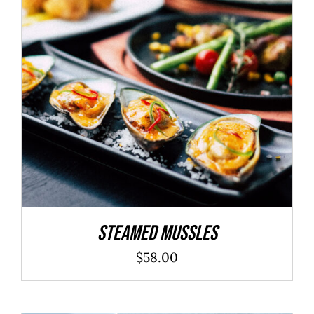
ADD TO CART
/
DÉTAILS
Steamed Mussles
$
58.00