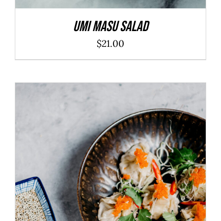
Umi Masu Salad
$
21.00
ADD TO CART
/
DÉTAILS