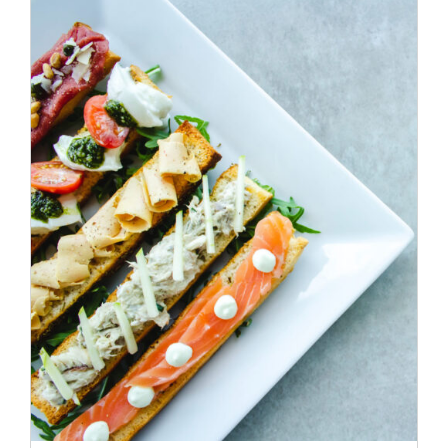
ADD TO CART
/
DÉTAILS