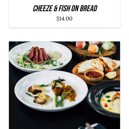
Cheeze & Fish On Bread
$
14.00
ADD TO CART
/
DÉTAILS