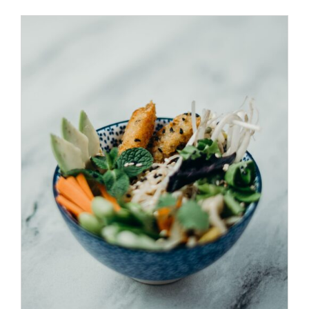
ADD TO CART
/
DÉTAILS