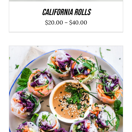
California Rolls
$
20.00
–
$
40.00
ADD TO CART
/
DÉTAILS