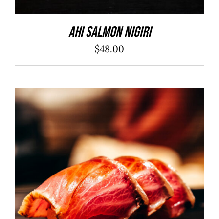
Ahi Salmon Nigiri
$
48.00
ADD TO CART
/
DÉTAILS