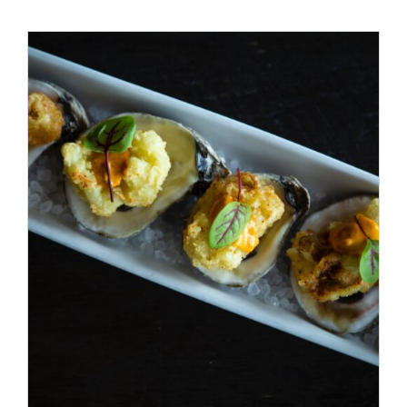
ADD TO CART
/
DÉTAILS