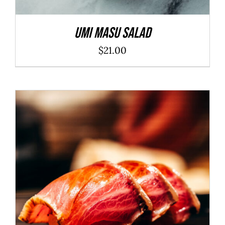
Umi Masu Salad
$
21.00
ADD TO CART
/
DÉTAILS