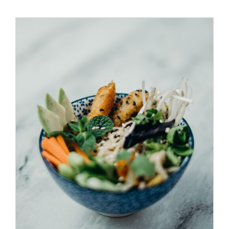
ADD TO CART
/
DÉTAILS