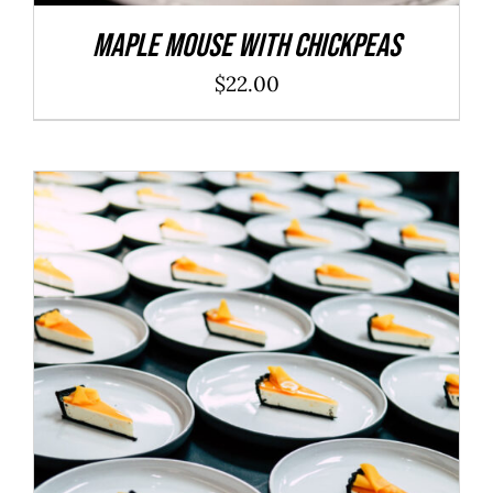
Maple Mouse With Chickpeas
$
22.00
ADD TO CART
/
DÉTAILS