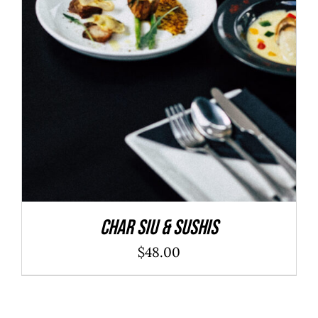
ADD TO CART
/
DÉTAILS
Char Siu & Sushis
$
48.00