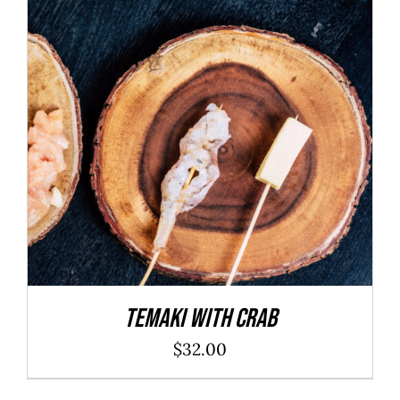
ADD TO CART
/
DÉTAILS
Temaki With Crab
$
32.00