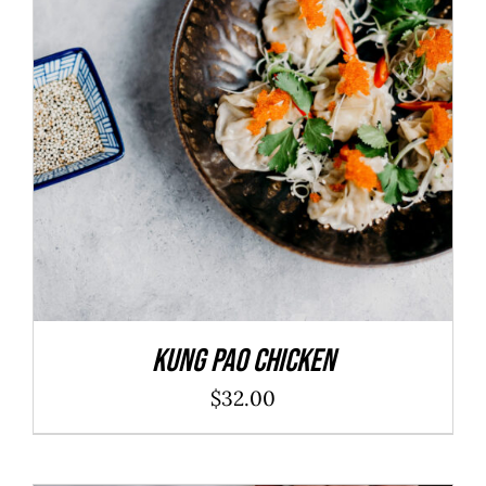
ADD TO CART
/
DÉTAILS
Kung Pao Chicken
$
32.00