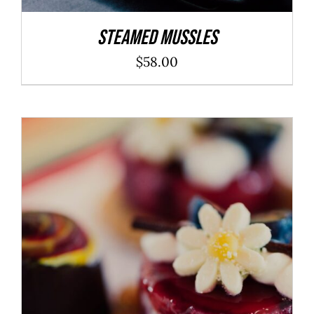
Steamed Mussles
$
58.00
ADD TO CART
/
DÉTAILS