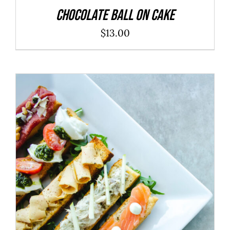
Chocolate Ball On Cake
$
13.00
ADD TO CART
/
DÉTAILS