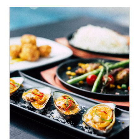
ADD TO CART
/
DÉTAILS