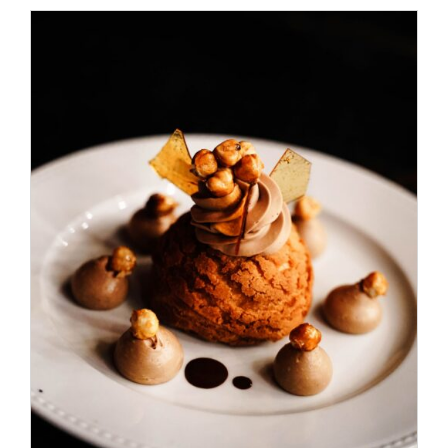
ADD TO CART
/
DÉTAILS