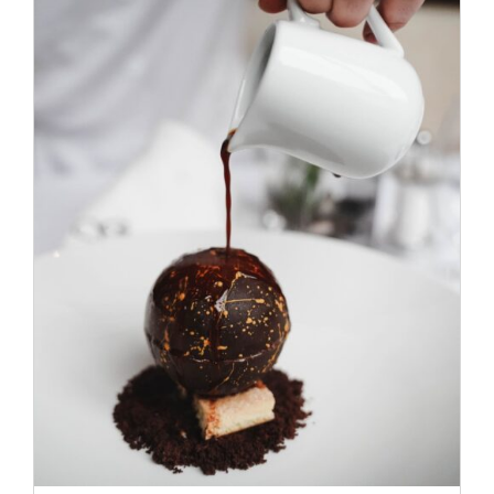
ADD TO CART
/
DÉTAILS