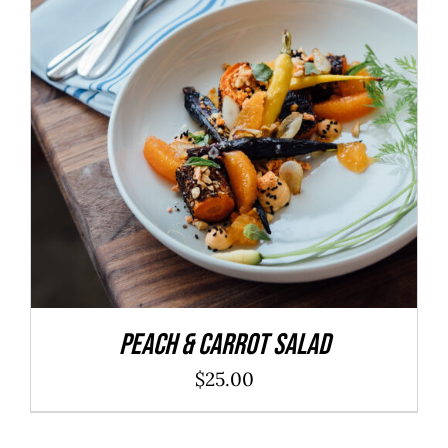
ADD TO CART
/
DÉTAILS
Peach & Carrot Salad
$
25.00