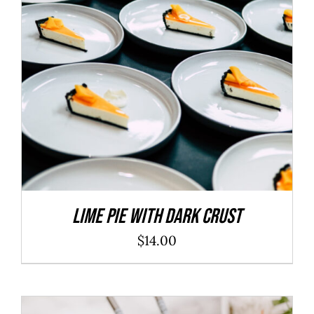
ADD TO CART
/
DÉTAILS
Lime Pie With Dark Crust
$
14.00