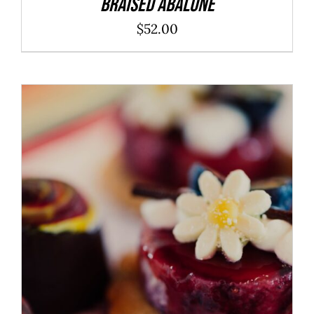
Braised Abalone
$
52.00
ADD TO CART
/
DÉTAILS