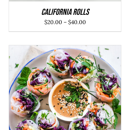
California Rolls
$
20.00
–
$
40.00
ADD TO CART
/
DÉTAILS