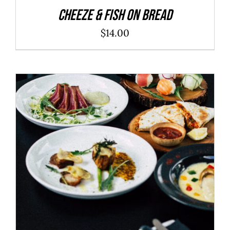
Cheeze & Fish On Bread
$
14.00
ADD TO CART
/
DÉTAILS