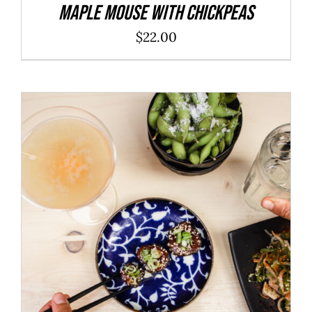
Maple Mouse With Chickpeas
$
22.00
ADD TO CART
/
DÉTAILS