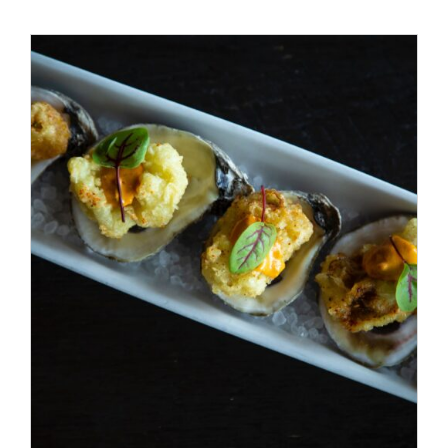
ADD TO CART
/
DÉTAILS