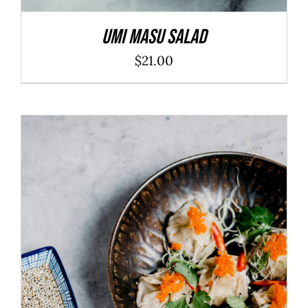
Umi Masu Salad
$
21.00
ADD TO CART
/
DÉTAILS