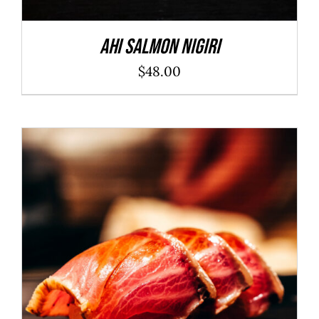
Ahi Salmon Nigiri
$
48.00
ADD TO CART
/
DÉTAILS