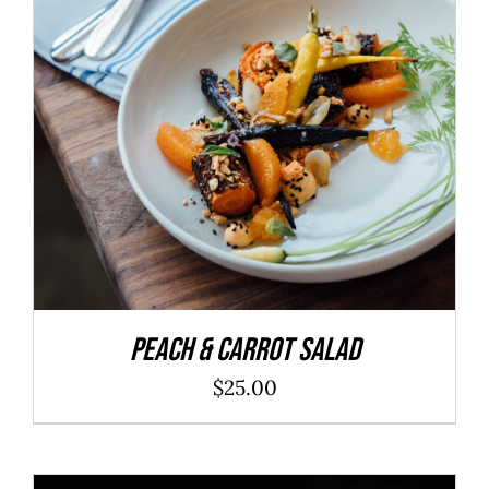
ADD TO CART
/
DÉTAILS
Peach & Carrot Salad
$
25.00