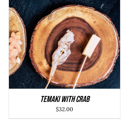
ADD TO CART
/
DÉTAILS
Temaki With Crab
$
32.00