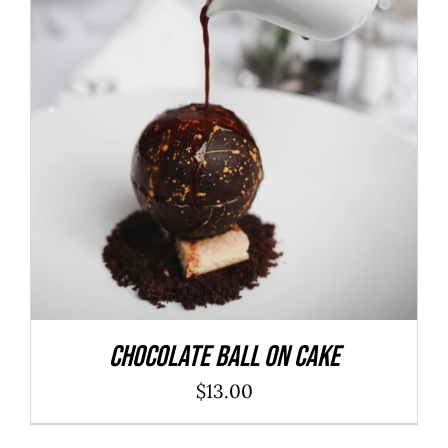
ADD TO CART
/
DÉTAILS
Chocolate Ball On Cake
$
13.00