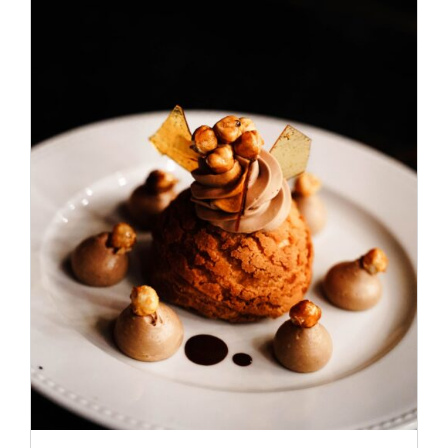
ADD TO CART
/
DÉTAILS