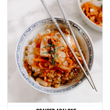
ADD TO CART
/
DÉTAILS