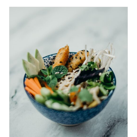
ADD TO CART
/
DÉTAILS