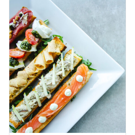
ADD TO CART
/
DÉTAILS