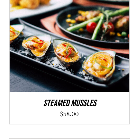
ADD TO CART
/
DÉTAILS
Steamed Mussles
$
58.00