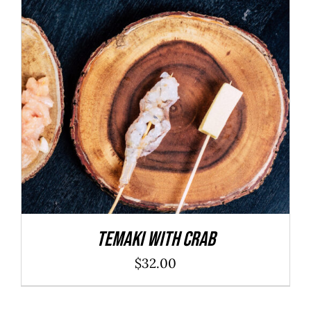
ADD TO CART
/
DÉTAILS
Temaki With Crab
$
32.00