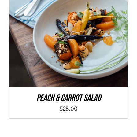
ADD TO CART
/
DÉTAILS
Peach & Carrot Salad
$
25.00