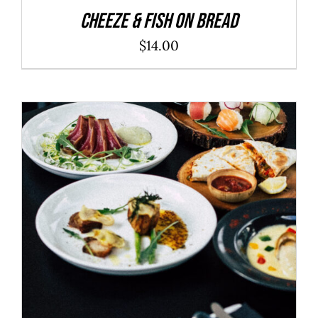
Cheeze & Fish On Bread
$
14.00
ADD TO CART
/
DÉTAILS