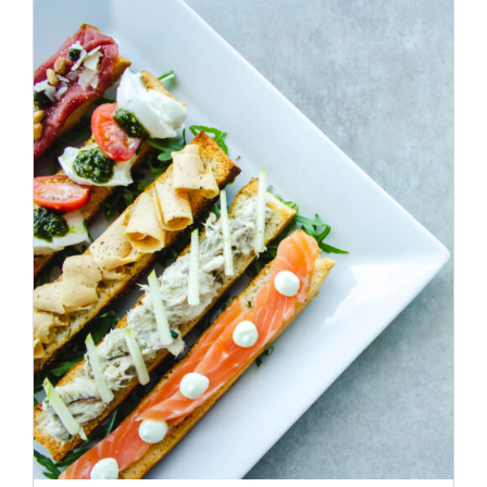
ADD TO CART
/
DÉTAILS