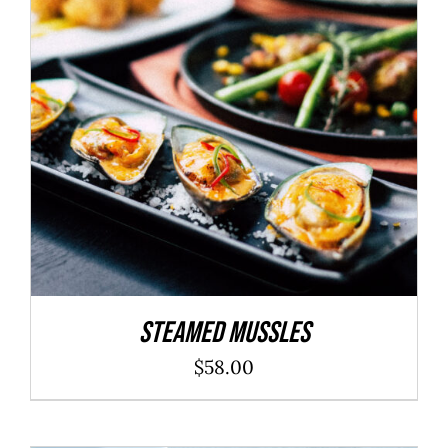
ADD TO CART
/
DÉTAILS
Steamed Mussles
$
58.00