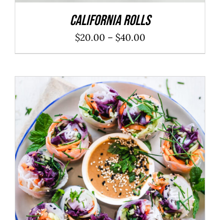
California Rolls
$
20.00
–
$
40.00
ADD TO CART
/
DÉTAILS