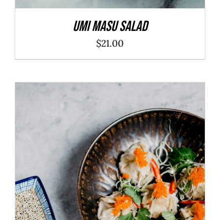
Umi Masu Salad
$
21.00
ADD TO CART
/
DÉTAILS