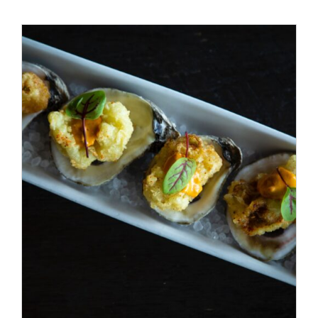
ADD TO CART
/
DÉTAILS