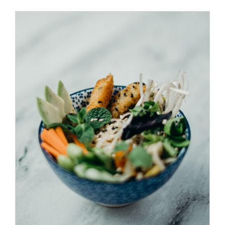
ADD TO CART
/
DÉTAILS