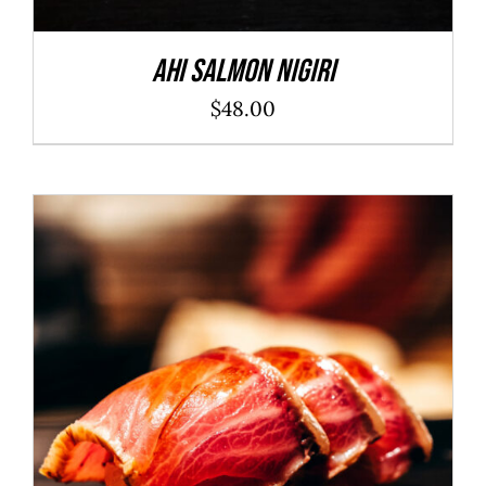
Ahi Salmon Nigiri
$
48.00
ADD TO CART
/
DÉTAILS