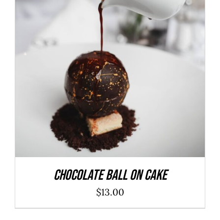
ADD TO CART
/
DÉTAILS
Chocolate Ball On Cake
$
13.00