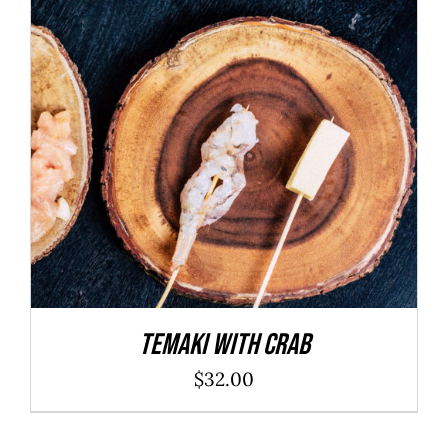
ADD TO CART
/
DÉTAILS
Temaki With Crab
$
32.00