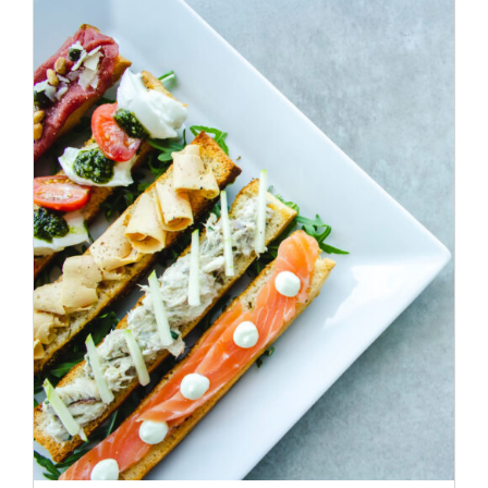
ADD TO CART
/
DÉTAILS