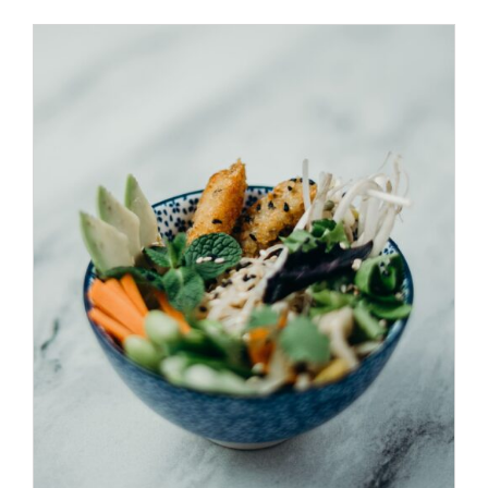
ADD TO CART
/
DÉTAILS