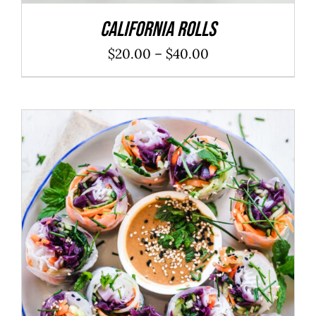
California Rolls
$
20.00
–
$
40.00
ADD TO CART
/
DÉTAILS