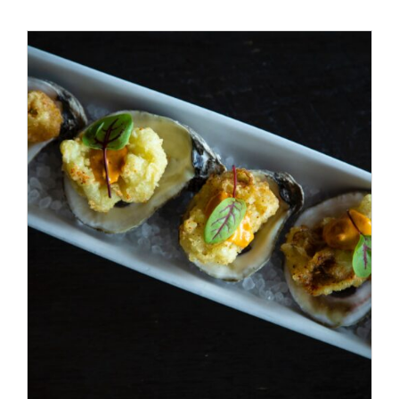
ADD TO CART
/
DÉTAILS