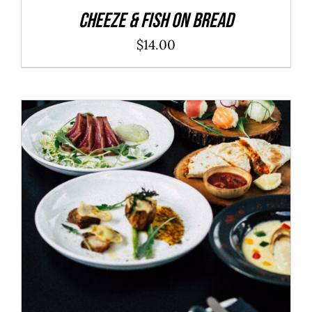
Cheeze & Fish On Bread
$
14.00
ADD TO CART
/
DÉTAILS