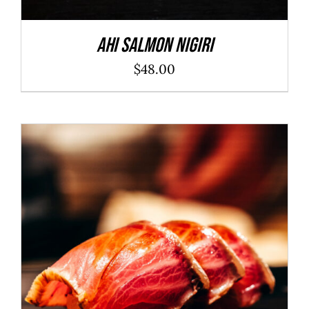
Ahi Salmon Nigiri
$
48.00
ADD TO CART
/
DÉTAILS