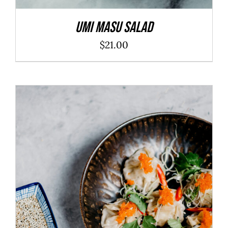
Umi Masu Salad
$
21.00
ADD TO CART
/
DÉTAILS