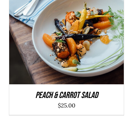
ADD TO CART
/
DÉTAILS
Peach & Carrot Salad
$
25.00