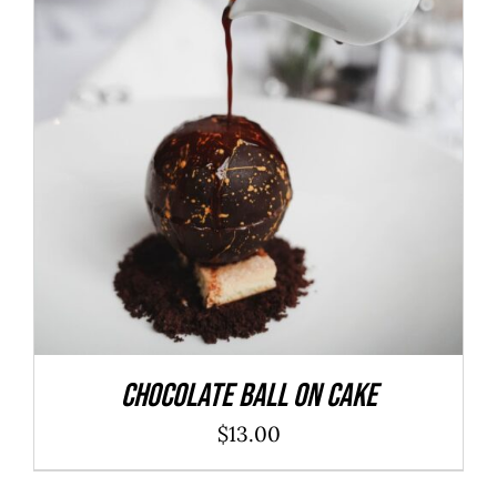
ADD TO CART
/
DÉTAILS
Chocolate Ball On Cake
$
13.00