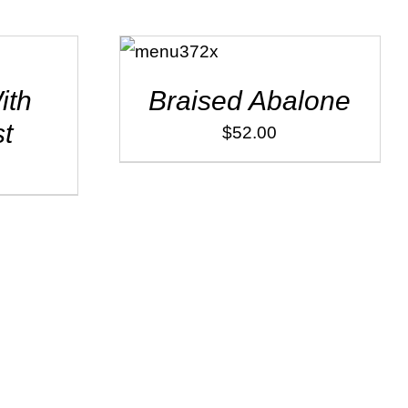
ADD TO
CART
/
DÉTAILS
ith
Braised Abalone
t
$
52.00