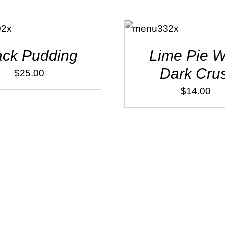
ADD TO
CART
/
DÉTAILS
ack Pudding
Lime Pie W
Dark Crus
$
25.00
$
14.00