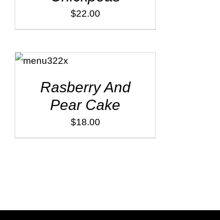
$
22.00
ADD TO
CART
/
DÉTAILS
Rasberry And
Pear Cake
$
18.00