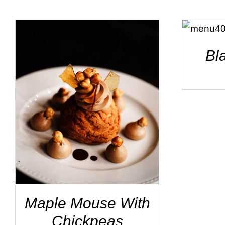
ADD TO
CART
/
DÉTAILS
Bl
ADD TO CART
/
DÉTAILS
Maple Mouse With
Chickpeas