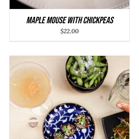
Maple Mouse With Chickpeas
$
22.00
ADD TO CART
/
DÉTAILS