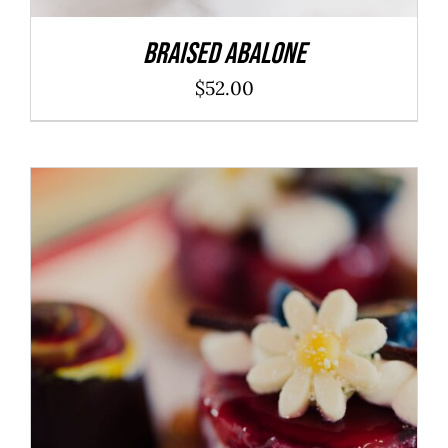
Braised Abalone
$
52.00
ADD TO CART
/
DÉTAILS