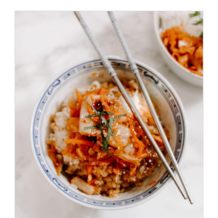
ADD TO CART
/
DÉTAILS