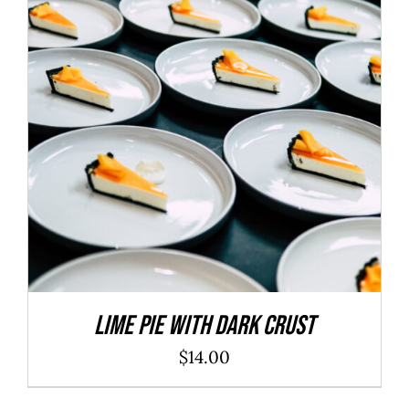
ADD TO CART
/
DÉTAILS
Lime Pie With Dark Crust
$
14.00