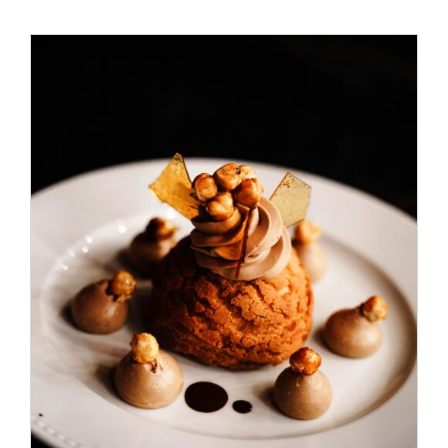
ADD TO CART
/
DÉTAILS