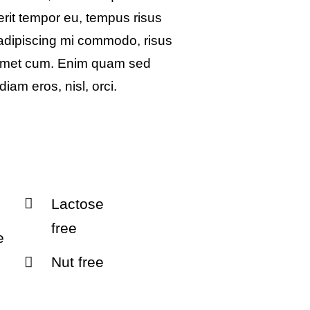
rerit tempor eu, tempus risus
s adipiscing mi commodo, risus
 amet cum. Enim quam sed
iam eros, nisl, orci.
Lactose
free
e
Nut free