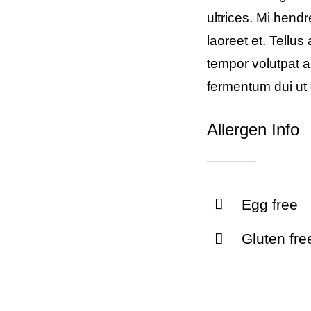
ultrices. Mi hend
laoreet et. Tellu
tempor volutpat
fermentum dui ut d
Allergen Info
Egg free
Gluten fre