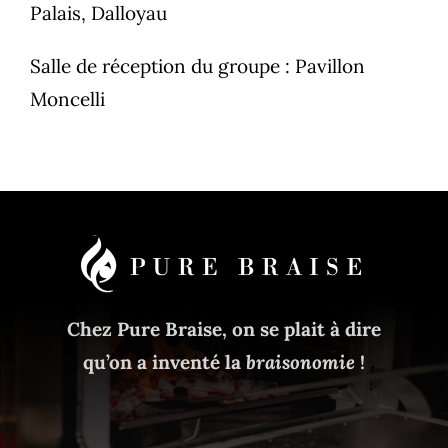
Palais
,
Dalloyau
Salle de réception du groupe :
Pavillon
Moncelli
Chez Pure Braise, on se plait à dire
qu’on a inventé la
braisonomie
!