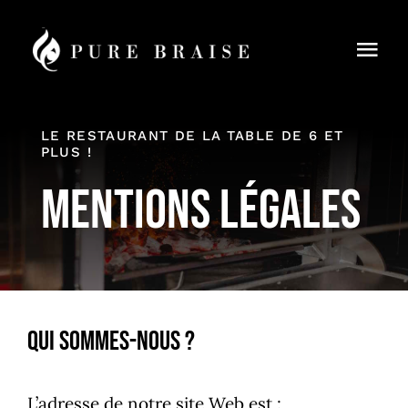
Passer
au
Togg
contenu
Navi
Menus
LE RESTAURANT DE LA TABLE DE 6 ET
PLUS !
Réservation
Mentions Légales
À Emporter
Cours de cuisine
Blog
Qui Sommes-Nous ?
Contact
L’adresse de notre site Web est :