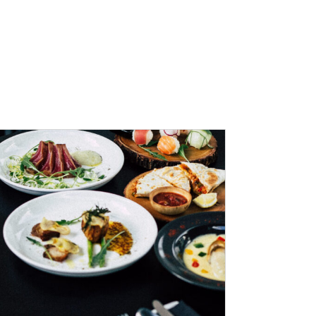
ADD TO CART
/
DÉTAILS