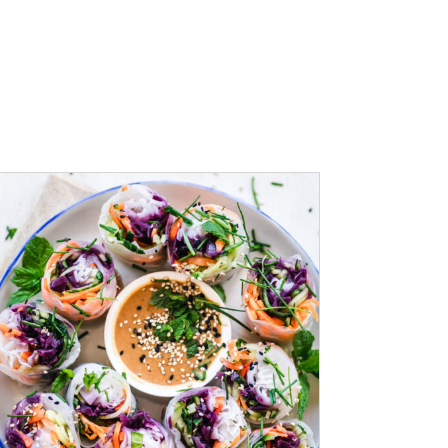
ADD TO CART
/
DÉTAILS