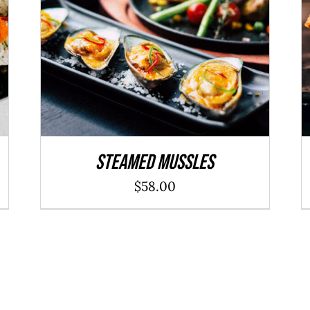
ADD TO CART
/
DÉTAILS
Steamed Mussles
$
58.00