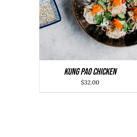
ADD TO CART
/
DÉTAILS
Kung Pao Chicken
$
32.00