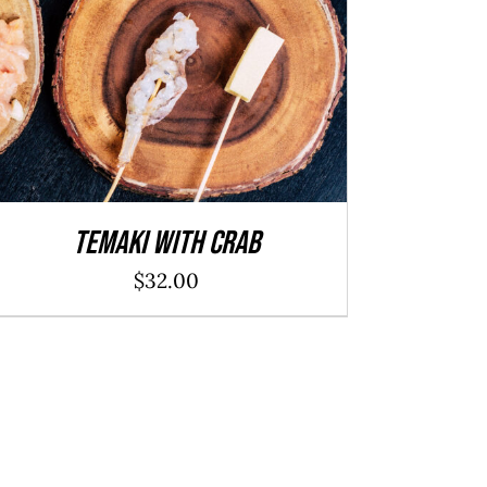
ADD TO CART
/
DÉTAILS
Temaki With Crab
$
32.00