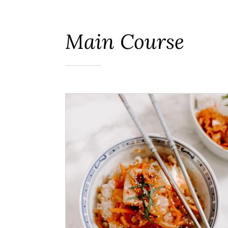
Main Course
ADD TO CART
/
DÉTAILS