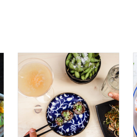
ADD TO CART
/
DÉTAILS