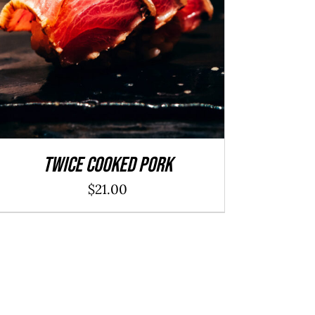
ADD TO CART
/
DÉTAILS
Twice Cooked Pork
$
21.00