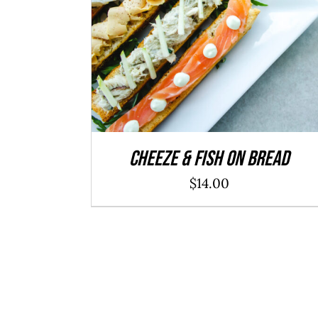
ADD TO CART
/
DÉTAILS
Cheeze & Fish On Bread
$
14.00