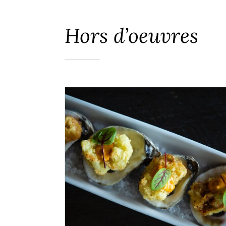
Hors d’oeuvres
ADD TO CART
/
DÉTAILS