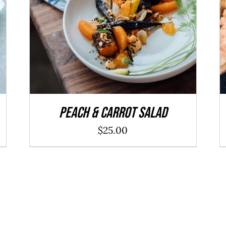
ADD TO CART
/
DÉTAILS
Peach & Carrot Salad
$
25.00