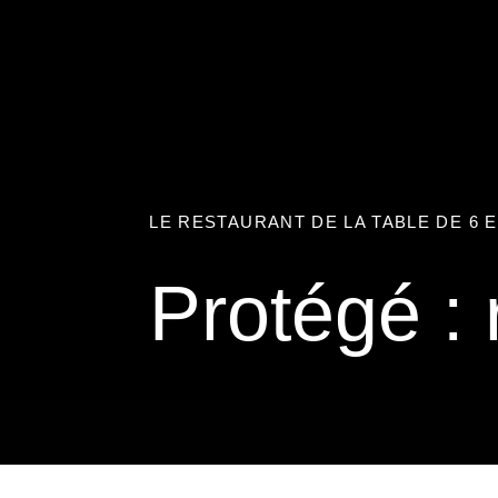
Passer
au
contenu
LE RESTAURANT DE LA TABLE DE 6 E
Protégé : 