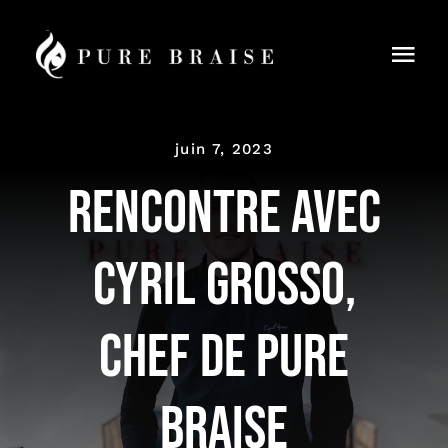
Passer
au
Togg
contenu
Navi
Menus
juin 7, 2023
Réservation
RENCONTRE AVEC
À Emporter
CYRIL GROSSO,
Cours de cuisine
CHEF DE PURE
Blog
Contact
BRAISE