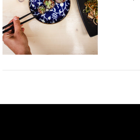
ADD TO CART
/
DÉTAILS