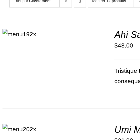
Trier par
Classement
Montrer
12 produits
ADD TO
Ahi S
CART
/
DÉTAILS
$
48.00
Tristique
consequat
ADD TO
Umi M
CART
/
DÉTAILS