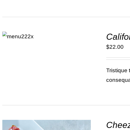
ADD TO
Calif
CART
/
DÉTAILS
$
22.00
Tristique
consequat
Cheez