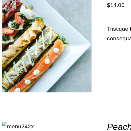
$
14.00
Tristique
consequat
ADD TO CART
/
DÉTAILS
ADD TO
Peach
CART
/