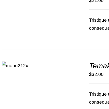
$
21.00
Tristique
consequat
ADD TO
Temak
CART
/
DÉTAILS
$
32.00
Tristique
consequat