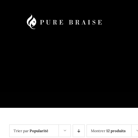
Passer
au
contenu
Trier par
Popularité
Montrer
12 produits