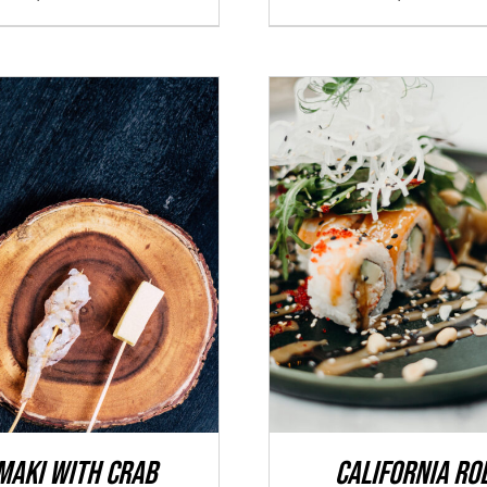
TO CART
/
DÉTAILS
SELECT OPTIONS
/
D
maki With Crab
California Ro