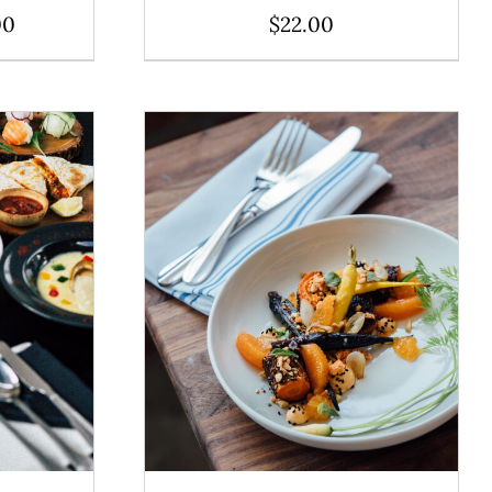
00
$
22.00
TAILS
ADD TO CART
/
DÉTAILS