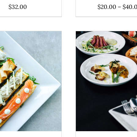
$
32.00
$
20.00
–
$
40.
TO CART
/
DÉTAILS
ADD TO CART
/
DÉ