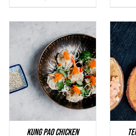
ADD TO CART
/
DÉTAILS
ADD 
Kung Pao Chicken
Te