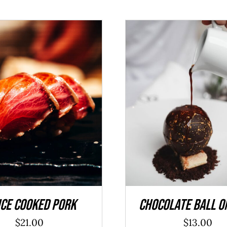
TO CART
/
DÉTAILS
ADD TO CART
/
DÉ
ce Cooked Pork
Chocolate Ball O
$
21.00
$
13.00