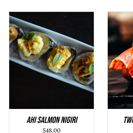
ADD TO CART
/
DÉTAILS
ADD 
Ahi Salmon Nigiri
Twi
$
48.00