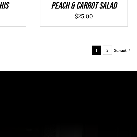
his
Peach & Carrot Salad
$
25.00
1
2
Suivant