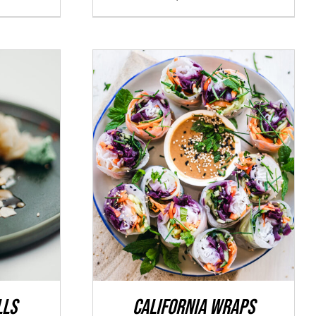
ÉTAILS
ADD TO CART
/
DÉTAILS
lls
California Wraps