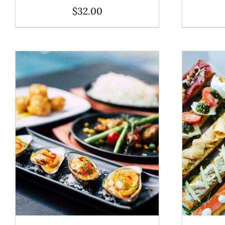
$
32.00
ADD TO CART
/
DÉTAILS
ADD 