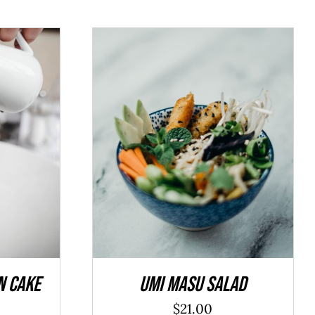
TAILS
ADD TO CART
/
DÉTAILS
n Cake
Umi Masu Salad
$
21.00