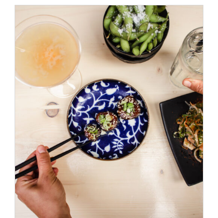
ADD TO CART
/
DÉTAILS