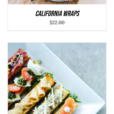
California Wraps
$
22.00
ADD TO CART
/
DÉTAILS