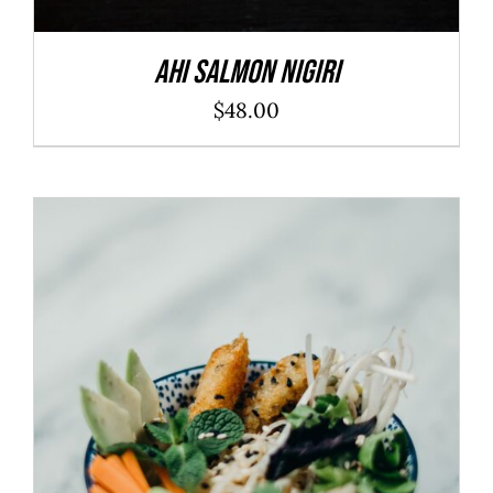
Ahi Salmon Nigiri
$
48.00
ADD TO CART
/
DÉTAILS