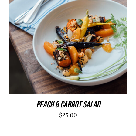
ADD TO CART
/
DÉTAILS
Peach & Carrot Salad
$
25.00