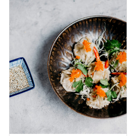
ADD TO CART
/
DÉTAILS