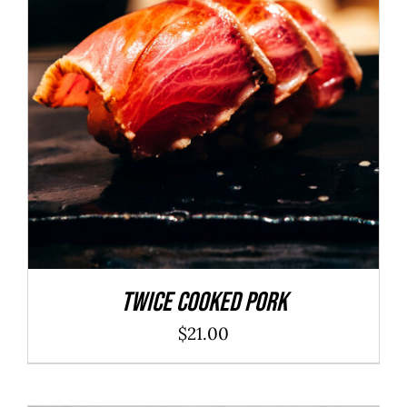
ADD TO CART
/
DÉTAILS
Twice Cooked Pork
$
21.00