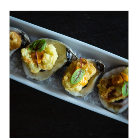
ADD TO CART
/
DÉTAILS