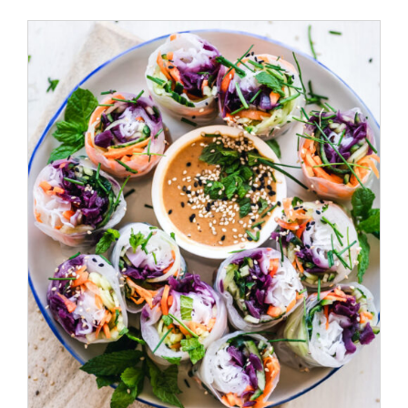
ADD TO CART
/
DÉTAILS