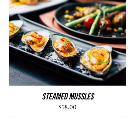
ADD TO CART
/
DÉTAILS
Steamed Mussles
$
58.00