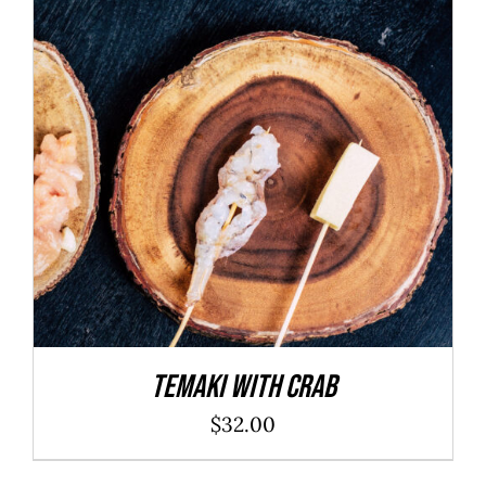
ADD TO CART
/
DÉTAILS
Temaki With Crab
$
32.00