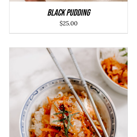
Black Pudding
$
25.00
ADD TO CART
/
DÉTAILS