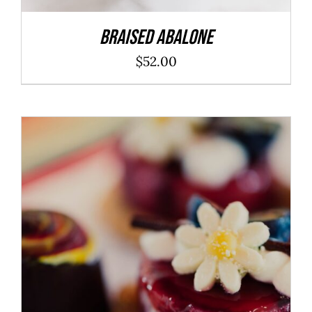
Braised Abalone
$
52.00
ADD TO CART
/
DÉTAILS