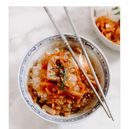
ADD TO CART
/
DÉTAILS