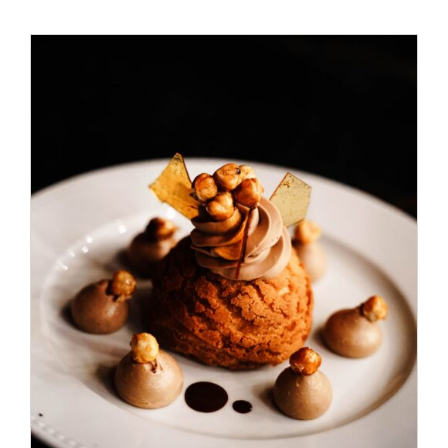
ADD TO CART
/
DÉTAILS