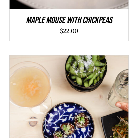
Maple Mouse With Chickpeas
$
22.00
ADD TO CART
/
DÉTAILS