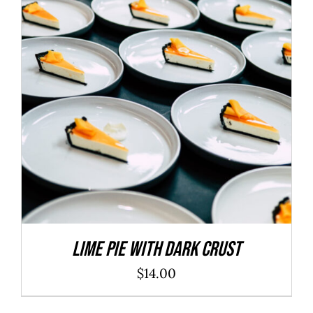
ADD TO CART
/
DÉTAILS
Lime Pie With Dark Crust
$
14.00