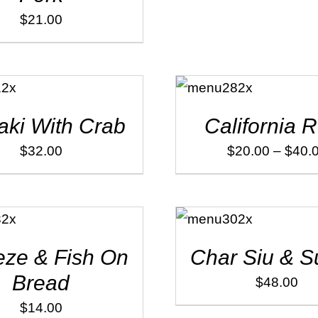
$
21.00
SELECT
OPTIONS
/
DÉTAILS
ki With Crab
California R
$
32.00
$
20.00
–
$
40.
ADD TO
CART
/
DÉTAILS
ze & Fish On
Char Siu & S
Bread
$
48.00
$
14.00