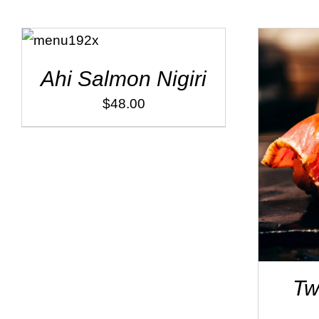
ADD TO
CART
/
DÉTAILS
Ahi Salmon Nigiri
$
48.00
ADD
Tw