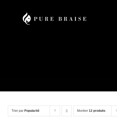
Passer
au
contenu
Trier par
Popularité
Montrer
12 produits