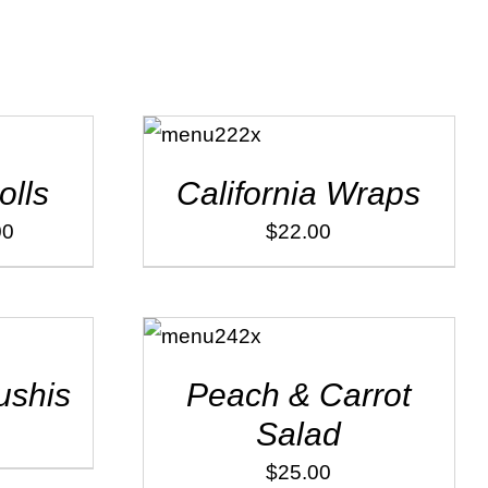
ADD TO
CART
/
DÉTAILS
olls
California Wraps
00
$
22.00
ADD TO
CART
/
DÉTAILS
ushis
Peach & Carrot
Salad
$
25.00