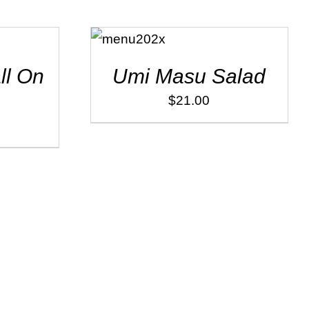
ADD TO
CART
/
DÉTAILS
ll On
Umi Masu Salad
$
21.00