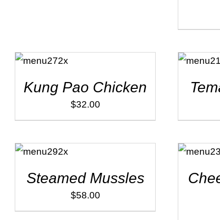
ADD TO
ADD TO
CART
/
CART
/
DÉTAILS
DÉTAILS
Kung Pao Chicken
Tema
$
32.00
ADD TO
ADD TO
CART
/
CART
/
DÉTAILS
DÉTAILS
Steamed Mussles
Chee
$
58.00