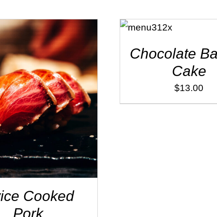
ADD TO
CART
/
DÉTAILS
Chocolate Ba
Cake
$
13.00
 TO CART
/
DÉTAILS
ice Cooked
Pork