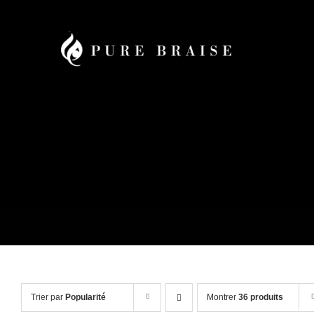
Passer
au
contenu
Trier par
Popularité
Montrer
36 produits