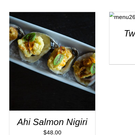
ADD TO
CART
/
DÉTAILS
Tw
ADD TO CART
/
DÉTAILS
Ahi Salmon Nigiri
$
48.00