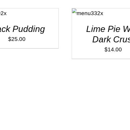
ADD TO
CART
/
DÉTAILS
ack Pudding
Lime Pie W
Dark Crus
$
25.00
$
14.00