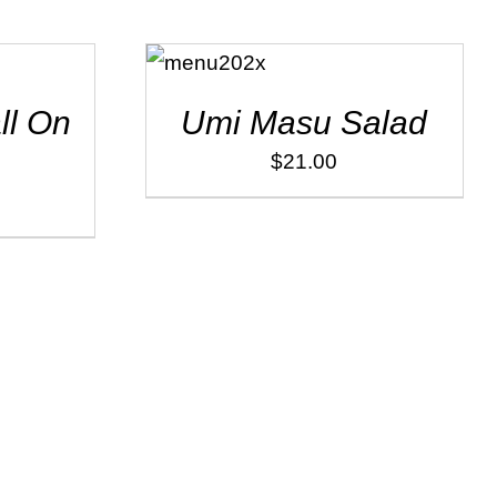
ADD TO
CART
/
DÉTAILS
ll On
Umi Masu Salad
$
21.00