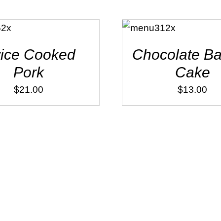
ADD TO
CART
/
DÉTAILS
ice Cooked
Chocolate Ba
Pork
Cake
$
21.00
$
13.00