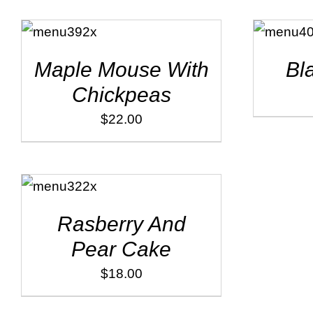
ADD TO
ADD TO
CART
/
CART
/
DÉTAILS
DÉTAILS
Maple Mouse With
Bl
Chickpeas
$
22.00
ADD TO
CART
/
DÉTAILS
Rasberry And
Pear Cake
$
18.00