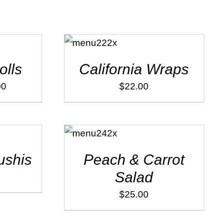
ADD TO
CART
/
DÉTAILS
olls
California Wraps
00
$
22.00
ADD TO
CART
/
DÉTAILS
ushis
Peach & Carrot
Salad
$
25.00