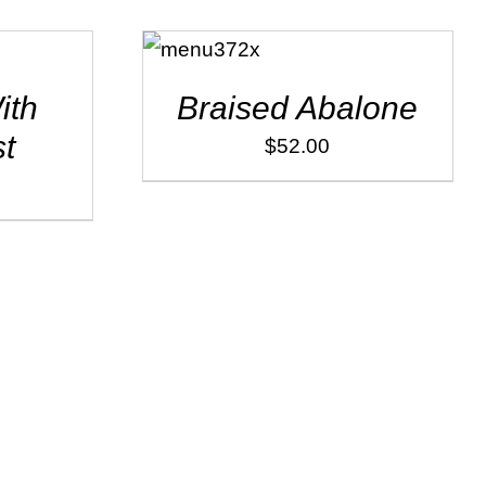
ADD TO
CART
/
DÉTAILS
ith
Braised Abalone
t
$
52.00