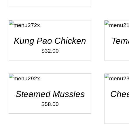
ADD TO
ADD TO
CART
/
CART
/
DÉTAILS
DÉTAILS
Kung Pao Chicken
Tema
$
32.00
ADD TO
ADD TO
CART
/
CART
/
DÉTAILS
DÉTAILS
Steamed Mussles
Chee
$
58.00