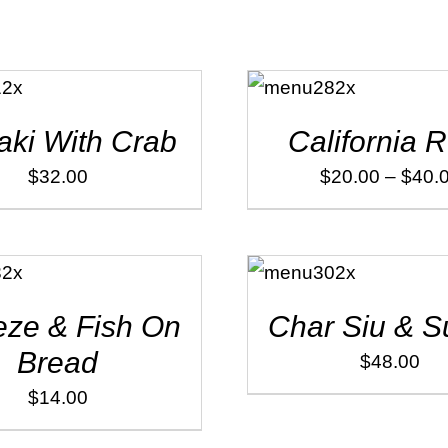
SELECT
OPTIONS
/
DÉTAILS
ki With Crab
California R
$
32.00
$
20.00
–
$
40.
ADD TO
CART
/
DÉTAILS
ze & Fish On
Char Siu & S
Bread
$
48.00
$
14.00