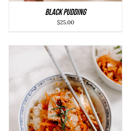
Black Pudding
$
25.00
ADD TO CART
/
DÉTAILS