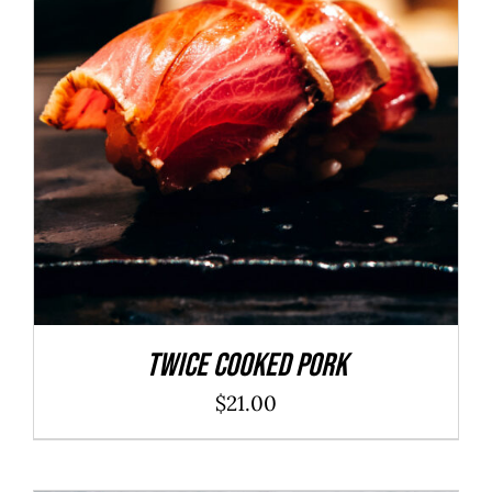
ADD TO CART
/
DÉTAILS
Twice Cooked Pork
$
21.00