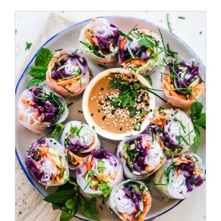
ADD TO CART
/
DÉTAILS