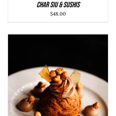
Char Siu & Sushis
$
48.00
ADD TO CART
/
DÉTAILS