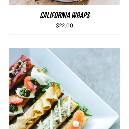
California Wraps
$
22.00
ADD TO CART
/
DÉTAILS