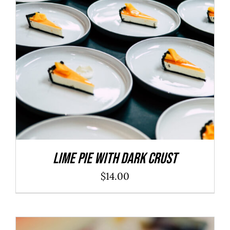
ADD TO CART
/
DÉTAILS
Lime Pie With Dark Crust
$
14.00