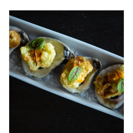
ADD TO CART
/
DÉTAILS