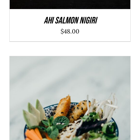
Ahi Salmon Nigiri
$
48.00
ADD TO CART
/
DÉTAILS