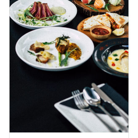
ADD TO CART
/
DÉTAILS