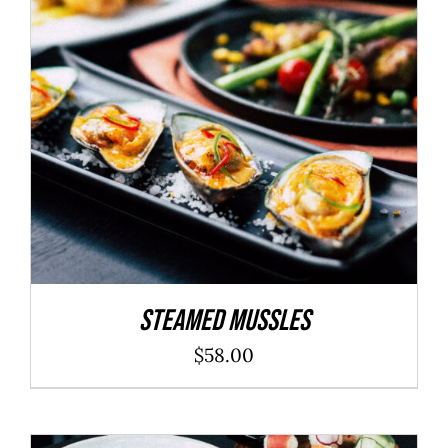
ADD TO CART
/
DÉTAILS
Steamed Mussles
$
58.00