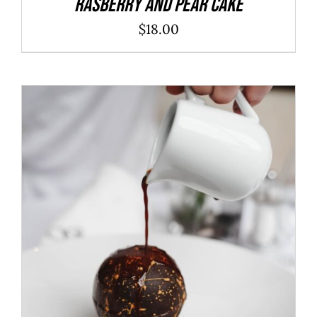
Rasberry And Pear Cake
$
18.00
ADD TO CART
/
DÉTAILS