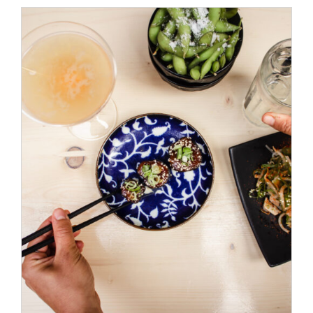
ADD TO CART
/
DÉTAILS