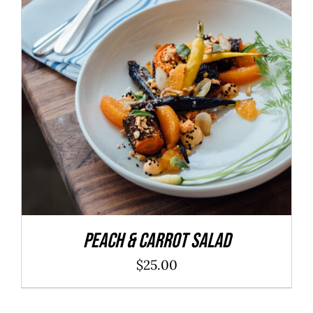
ADD TO CART
/
DÉTAILS
Peach & Carrot Salad
$
25.00