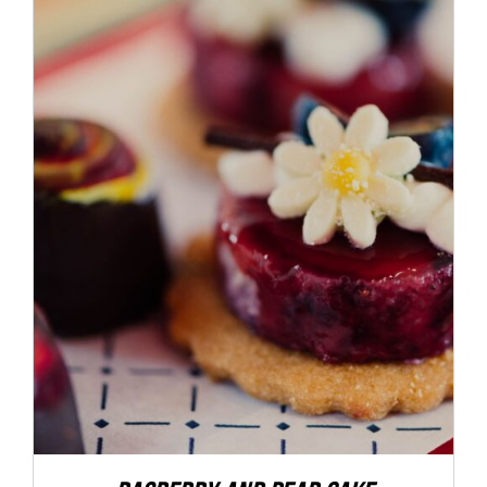
ADD TO CART
/
DÉTAILS