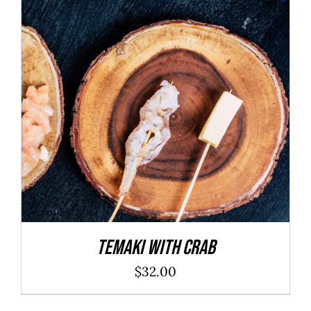
ADD TO CART
/
DÉTAILS
Temaki With Crab
$
32.00