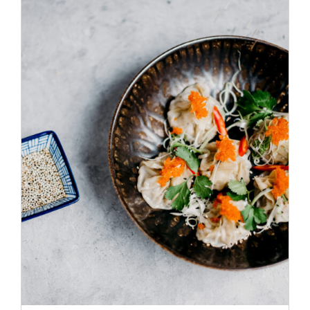
ADD TO CART
/
DÉTAILS