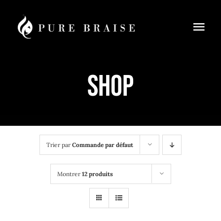
Passer
au
Togg
contenu
Navi
Menus
Shop
Réservation
À Emporter
Cours de cuisine
Trier par
Commande par défaut
Blog
Montrer
12 produits
Contact