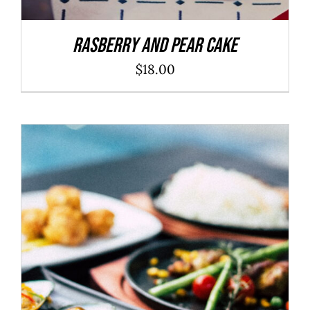
Rasberry And Pear Cake
$
18.00
ADD TO CART
/
DÉTAILS