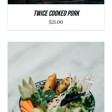
Twice Cooked Pork
$
21.00
ADD TO CART
/
DÉTAILS