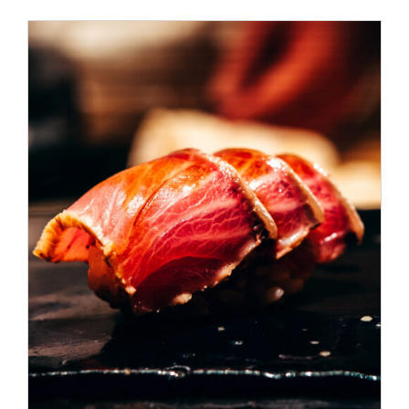
ADD TO CART
/
DÉTAILS