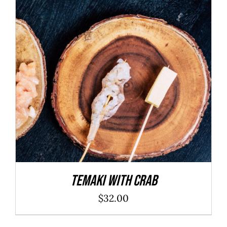
ADD TO CART
/
DÉTAILS
Temaki With Crab
$
32.00