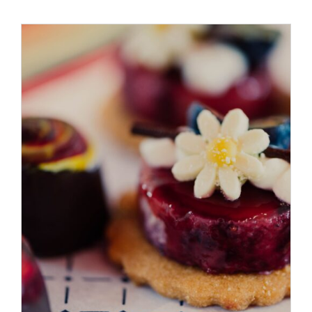
ADD TO CART
/
DÉTAILS