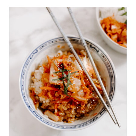
ADD TO CART
/
DÉTAILS