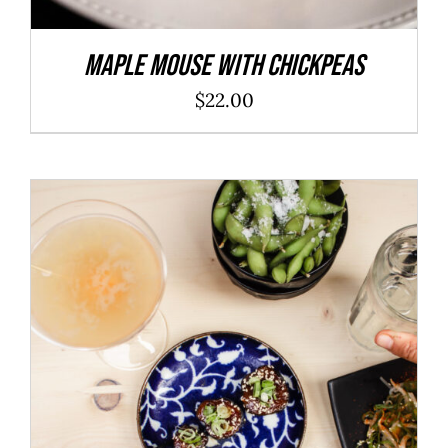
Maple Mouse With Chickpeas
$
22.00
ADD TO CART
/
DÉTAILS