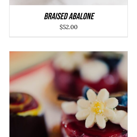
Braised Abalone
$
52.00
ADD TO CART
/
DÉTAILS