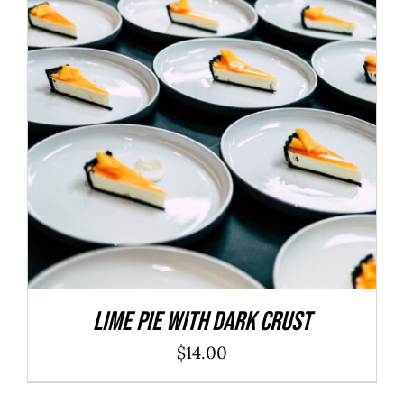
ADD TO CART
/
DÉTAILS
Lime Pie With Dark Crust
$
14.00