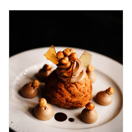
ADD TO CART
/
DÉTAILS